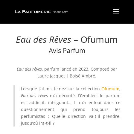
Eau des Rêves
– Ofumum
Avis Parfum
Eau des rêves
, parfum lancé en 2023. Composé par
Laure Jacquet
|
Boisé Ambré
.
Lorsque j’ai mis le nez sur la collection
Ofumum
,
Eau des rêves
m’a dérouté. D’emblée, le parfum
est addictif, intriguant… Il m’a enfoui dans ce
questionnement qui prend toujours les
perfumistas : Quelle direction va-t-il prendre,
jusqu’où ira-t-il ?