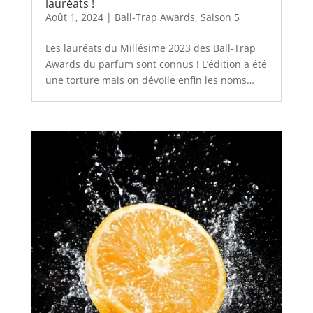
lauréats !
Août 1, 2024
|
Ball-Trap Awards
,
Saison 5
Les lauréats du Millésime 2023 des Ball-Trap
Awards du parfum sont connus ! L’édition a été
une torture mais on dévoile enfin les noms…