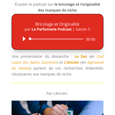
Écouter le podcast sur
le bricolage et l’originalité
des marques de niche
Bricolage et Originalité
par
La Parfumerie Podcast
|
Saison 5
Lecteur
00:00
audio
Une présentation du dimanche :
Le Zen
(en
Oud
Laqué
des Bains Guerbois
) et
L’Ancien
(en
Agarwoud
de Heeley
) parlent de ces recherches d’identités
nécessaires aux marques de niche.
Par L’Ancien.