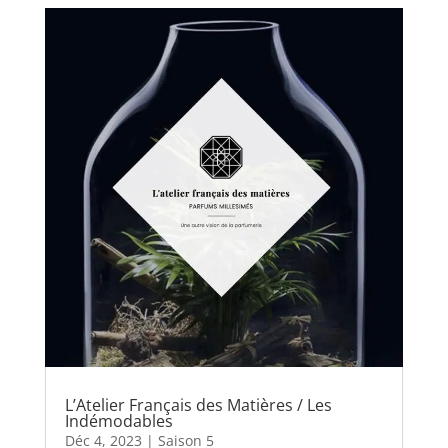
L’Atelier Français des Matières / Les
Indémodables
Déc 4, 2023
|
Saison 5