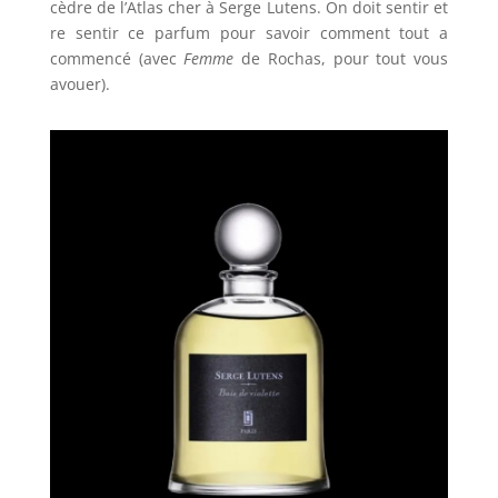
cèdre de l’Atlas cher à Serge Lutens. On doit sentir et
re sentir ce parfum pour savoir comment tout a
commencé (avec
Femme
de Rochas, pour tout vous
avouer).