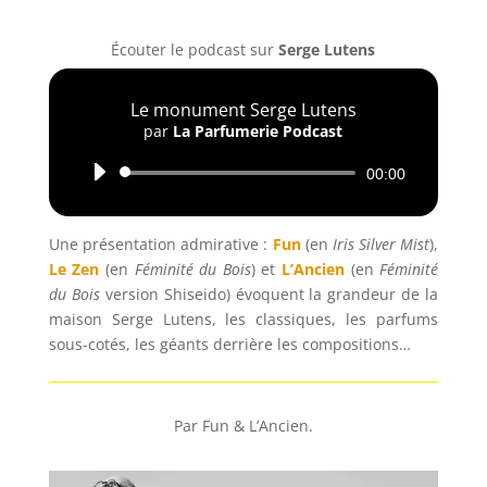
Écouter le podcast sur
Serge Lutens
Le monument Serge Lutens
par
La Parfumerie Podcast
Lecteur
00:00
audio
Une présentation admirative :
Fun
(en
Iris Silver Mist
),
Le Zen
(en
Féminité du Bois
) et
L’Ancien
(en
Féminité
du Bois
version Shiseido) évoquent la grandeur de la
maison Serge Lutens, les classiques, les parfums
sous-cotés, les géants derrière les compositions…
Par Fun & L’Ancien.