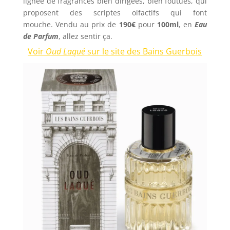
lignée de fragrances bien dirigées, bien foutues, qui
proposent des scriptes olfactifs qui font
mouche. Vendu au prix de
190€
pour
100ml
, en
Eau
de Parfum
, allez sentir ça.
Voir
Oud Laqué
sur le site des Bains Guerbois