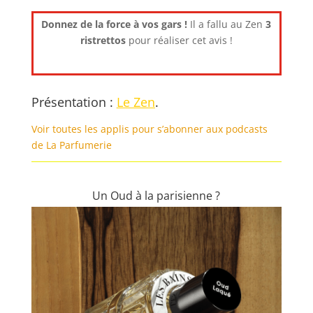
Donnez de la force à vos gars !
Il a fallu au Zen
3
ristrettos
pour réaliser cet avis !
Présentation :
Le Zen
.
Voir toutes les applis pour s’abonner aux podcasts
de La Parfumerie
Un Oud à la parisienne ?