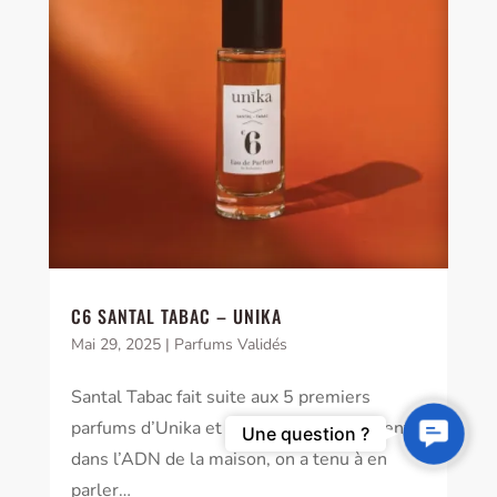
C6 SANTAL TABAC – UNIKA
Mai 29, 2025
|
Parfums Validés
Santal Tabac fait suite aux 5 premiers
parfums d’Unika et s’inscrit complètement
Contact
Une question ?
Us
dans l’ADN de la maison, on a tenu à en
parler…