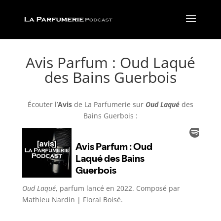
Avis Parfum : Oud Laqué
des Bains Guerbois
Écouter l’
Avis
de La Parfumerie
sur
Oud Laqué
des
Bains Guerbois :
Oud Laqué
, parfum lancé en 2022. Composé par
Mathieu Nardin
| Floral Boisé
.