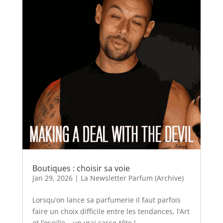
Boutiques : choisir sa voie
Jan 29, 2026
|
La Newsletter Parfum (Archive)
Lorsqu’on lance sa parfumerie il faut parfois
faire un choix difficile entre les tendances, l’Art
et l’oseille… un vrai casse-tête !