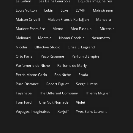
Le Galion
Les Bains Guerbois
Liquides Imaginaires
Louis Vuitton
Lubin
Luxe
LVMH
Mainstream
Maison Crivelli
Maison Francis Kurkdjian
Mancera
Matière Première
Memo
Meo Fusciuni
Mizensir
Molinard
Montale
Naomi Goodsir
Nasomatto
Nicolaï
Olfactive Studio
Oriza L. Legrand
Orto Parisi
Paco Rabanne
Parfum d'Empire
Parfumerie de Niche
Parfums de Marly
Perris Monte Carlo
Pop Niche
Prada
Pure Distance
Robert Piguet
Serge Lutens
Tayshaba
The Different Company
Thierry Mugler
Tom Ford
Une Nuit Nomade
Violet
Voyages Imaginaires
Xerjoff
Yves Saint Laurent