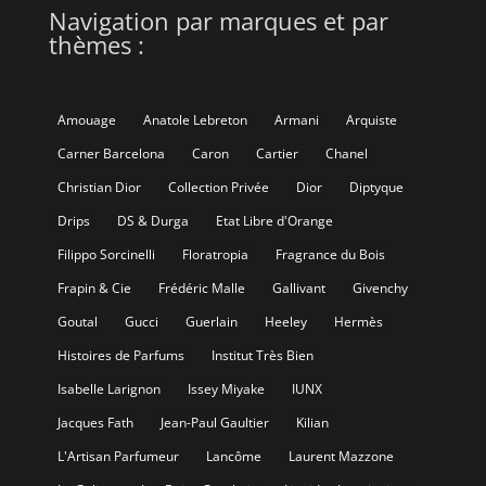
Navigation par marques et par
thèmes :
Amouage
Anatole Lebreton
Armani
Arquiste
Carner Barcelona
Caron
Cartier
Chanel
Christian Dior
Collection Privée
Dior
Diptyque
Drips
DS & Durga
Etat Libre d'Orange
Filippo Sorcinelli
Floratropia
Fragrance du Bois
Frapin & Cie
Frédéric Malle
Gallivant
Givenchy
Goutal
Gucci
Guerlain
Heeley
Hermès
Histoires de Parfums
Institut Très Bien
Isabelle Larignon
Issey Miyake
IUNX
Jacques Fath
Jean-Paul Gaultier
Kilian
L'Artisan Parfumeur
Lancôme
Laurent Mazzone