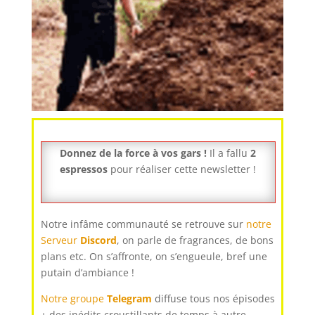
Donnez de la force à vos gars !
Il a fallu
2
espressos
pour réaliser cette newsletter !
Notre infâme communauté se retrouve sur
notre
Serveur
Discord
, on parle de fragrances, de bons
plans etc. On s’affronte, on s’engueule, bref une
putain d’ambiance !
Notre groupe
Telegram
diffuse tous nos épisodes
+ des inédits croustillants de temps à autre.