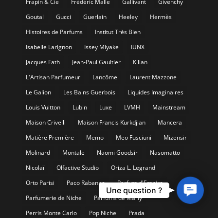
Frapin & Cie
Frédéric Malle
Gallivant
Givenchy
Goutal
Gucci
Guerlain
Heeley
Hermès
Histoires de Parfums
Institut Très Bien
Isabelle Larignon
Issey Miyake
IUNX
Jacques Fath
Jean-Paul Gaultier
Kilian
L'Artisan Parfumeur
Lancôme
Laurent Mazzone
Le Galion
Les Bains Guerbois
Liquides Imaginaires
Louis Vuitton
Lubin
Luxe
LVMH
Mainstream
Maison Crivelli
Maison Francis Kurkdjian
Mancera
Matière Première
Memo
Meo Fusciuni
Mizensir
Molinard
Montale
Naomi Goodsir
Nasomatto
Nicolaï
Olfactive Studio
Oriza L. Legrand
Orto Parisi
Paco Rabanne
Parfum d'Empire
Contact
Une question ?
Parfumerie de Niche
Parfums de Marly
Us
Perris Monte Carlo
Pop Niche
Prada