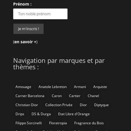
Prénom :
(
en savoir +
)
Navigation par marques et par
thèmes :
Amouage
Anatole Lebreton
Armani
Arquiste
Carner Barcelona
Caron
Cartier
Chanel
Christian Dior
Collection Privée
Dior
Diptyque
Drips
DS & Durga
Etat Libre d'Orange
Filippo Sorcinelli
Floratropia
Fragrance du Bois