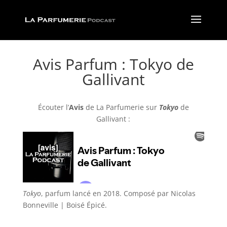
Avis Parfum : Tokyo de
Gallivant
Écouter l’
Avis
de La Parfumerie
sur
Tokyo
de
Gallivant :
Tokyo
, parfum lancé en 2018. Composé par
Nicolas
Bonneville
| Boisé Épicé
.