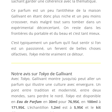
sachant garder une cohérence avec la thématique.
Ce parfum est un peu l’antithèse de la maison
Gallivant en étant donc plus niche et un peu moins
crossover, mais malgré tout sans tomber dans un
expérimental déconcertant. On reste dans les
frontières du portable et du beau et c’est tant mieux.
C’est typiquement un parfum qu’il faut sentir si l’on
est un passionné, un fervent de belles choses
olfactives.
Tokyo
mérite vraiment ce détour.
Notre avis sur
Tokyo
de Gallivant
Avec
Tokyo
, Gallivant montre jusqu’où peut aller un
parfum qui illustre une culture avec envergure. Un
pont entre tradition et modernité, entre deux
mondes, sans perdre le nord.
Tokyo
est disponible
en
Eau de Parfum
en
30ml
pour
76,95€
, en
100ml
à
171,95€.
L’échantillon
1,2ml
est à
5,95€
et le
kit