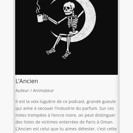
L’Ancien
Auteur / Animateur
Il est la voix lugubre de ce podcast, grande gueule
qui aime à secouer l’industrie du parfum. Sur ces
notes trempées à l’encre noire, on peut distinguer
des listes de victimes enterrées de Paris à Oman.
L’Ancien est celui que tu aimes détester, c’est cette