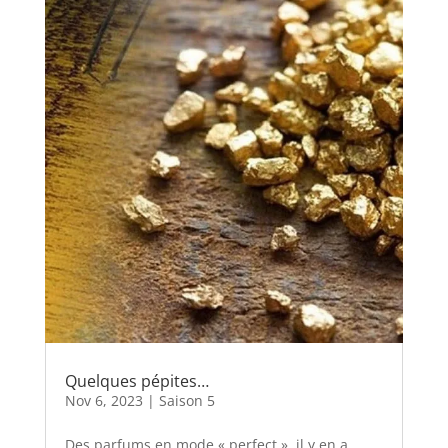
Quelques pépites…
Nov 6, 2023
|
Saison 5
Des parfums en mode « perfect », il y en a