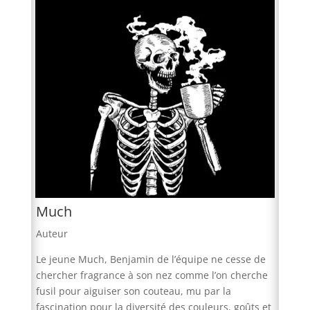
Much
Auteur
Le jeune Much, Benjamin de l’équipe ne cesse de
chercher fragrance à son nez comme l’on cherche
fusil pour aiguiser son couteau, mu par la
fascination pour la diversité des couleurs, goûts et