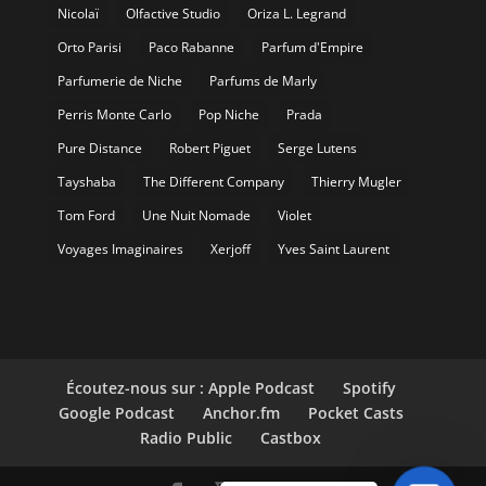
Nicolaï
Olfactive Studio
Oriza L. Legrand
Orto Parisi
Paco Rabanne
Parfum d'Empire
Parfumerie de Niche
Parfums de Marly
Perris Monte Carlo
Pop Niche
Prada
Pure Distance
Robert Piguet
Serge Lutens
Tayshaba
The Different Company
Thierry Mugler
Tom Ford
Une Nuit Nomade
Violet
Voyages Imaginaires
Xerjoff
Yves Saint Laurent
Écoutez-nous sur : Apple Podcast
Spotify
Google Podcast
Anchor.fm
Pocket Casts
Radio Public
Castbox