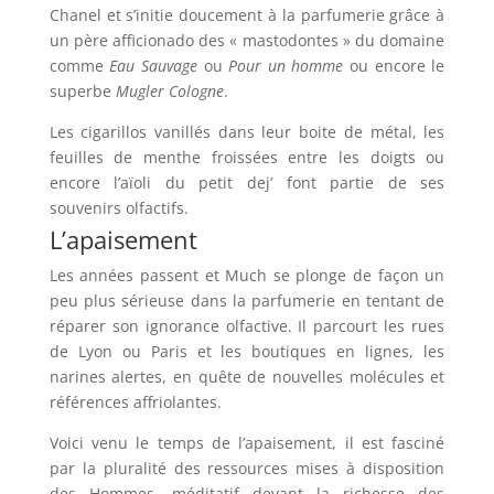
Chanel et s’initie doucement à la parfumerie grâce à
un père afficionado des « mastodontes » du domaine
comme
Eau Sauvage
ou
Pour un homme
ou encore le
superbe
Mugler Cologne
.
Les cigarillos vanillés dans leur boite de métal, les
feuilles de menthe froissées entre les doigts ou
encore l’a
ï
oli du petit dej’ font partie de ses
souvenirs olfactifs.
L’apaisement
Les années passent et Much se plonge de façon un
peu plus sérieuse dans la parfumerie en tentant de
réparer son ignorance olfactive. Il parcourt les rues
de Lyon ou Paris et les boutiques en lignes, les
narines alertes, en quête de nouvelles molécules et
références affriolantes.
Voici venu le temps de l’apaisement, il est fasciné
par la pluralité des ressources mises à disposition
des Hommes, méditatif devant la richesse des