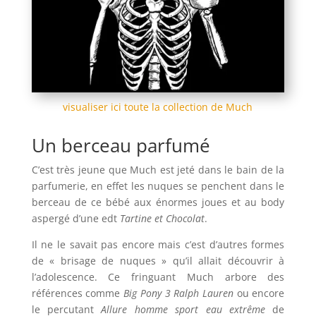
visualiser ici toute la collection de Much
Un berceau parfumé
C’est très jeune que Much est jeté dans le bain de la
parfumerie, en effet les nuques se penchent dans le
berceau de ce bébé aux énormes joues et au body
aspergé d’une edt
Tartine et Chocolat
.
Il ne le savait pas encore mais c’est d’autres formes
de « brisage de nuques » qu’il allait découvrir à
l’adolescence. Ce fringuant Much arbore des
références comme
Big Pony 3 Ralph Lauren
ou encore
le percutant
Allure homme sport eau extrême
de