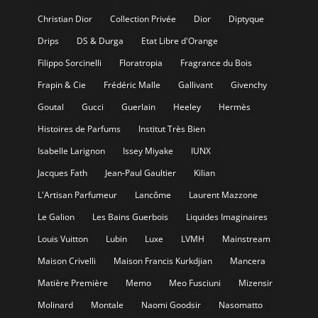
Christian Dior
Collection Privée
Dior
Diptyque
Drips
DS & Durga
Etat Libre d'Orange
Filippo Sorcinelli
Floratropia
Fragrance du Bois
Frapin & Cie
Frédéric Malle
Gallivant
Givenchy
Goutal
Gucci
Guerlain
Heeley
Hermès
Histoires de Parfums
Institut Très Bien
Isabelle Larignon
Issey Miyake
IUNX
Jacques Fath
Jean-Paul Gaultier
Kilian
L'Artisan Parfumeur
Lancôme
Laurent Mazzone
Le Galion
Les Bains Guerbois
Liquides Imaginaires
Louis Vuitton
Lubin
Luxe
LVMH
Mainstream
Maison Crivelli
Maison Francis Kurkdjian
Mancera
Matière Première
Memo
Meo Fusciuni
Mizensir
Molinard
Montale
Naomi Goodsir
Nasomatto