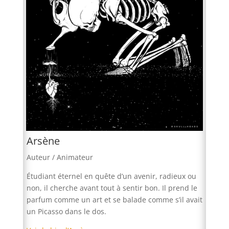
Arsène
Auteur / Animateur
Étudiant éternel en quête d’un avenir, radieux ou
non, il cherche avant tout à sentir bon. Il prend le
parfum comme un art et se balade comme s’il avait
un Picasso dans le dos.