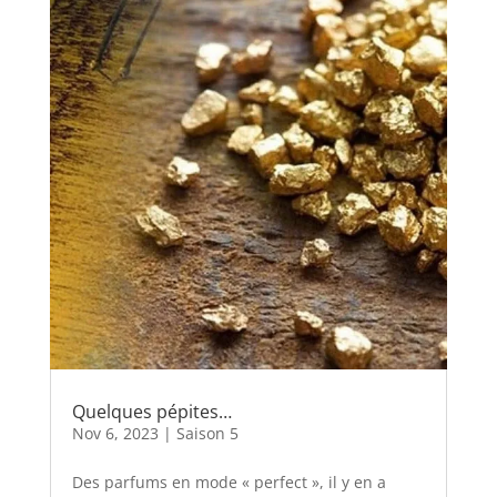
Quelques pépites…
Nov 6, 2023
|
Saison 5
Des parfums en mode « perfect », il y en a