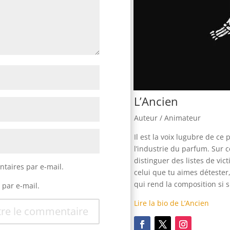
L’Ancien
Auteur / Animateur
Il est la voix lugubre de c
l’industrie du parfum. Sur c
distinguer des listes de vic
taires par e-mail.
celui que tu aimes détester
qui rend la composition si s
 par e-mail.
Lire la bio de L’Ancien
re le commentaire