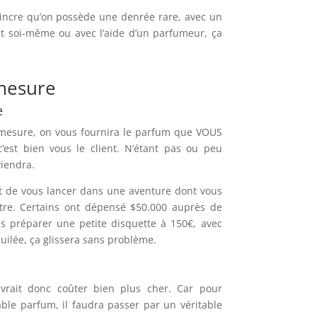
vaincre qu’on possède une denrée rare, avec un
t soi-même ou avec l’aide d’un parfumeur, ça
mesure
e
r-mesure, on vous fournira le parfum que VOUS
’est bien vous le client. N’étant pas ou peu
viendra.
t de vous lancer dans une aventure dont vous
re. Certains ont dépensé $50.000 auprès de
s préparer une petite disquette à 150€, avec
uilée, ça glissera sans problème.
vrait donc coûter bien plus cher. Car pour
table parfum, il faudra passer par un véritable