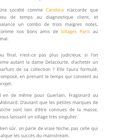
Une société comme
Candora
n’accorde que
peu de temps au diagnostique client, et
balance un combo de trois maigres notes,
comme nos bons amis de
Sillages Paris
au
final.
Au final, n’est-ce pas plus judicieux, si l’on
aime autant la dame Delacourte, d’acheter un
parfum de sa collection ? Elle l’aura formulé,
composé, en prenant le temps qui convient au
projet.
Il en de même pour Guerlain, Fragonard ou
Molinard. D’autant que les petites marques de
Niche sont loin d’être connues de la masse,
nous laissant un sillage très singulier.
Bien sûr, on parle de vraie Niche, pas celle qui
calque les succès du mainstream.