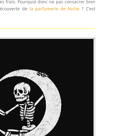
les frais. Pourquoi donc ne pas consacrer bien
découverte de
la parfumerie de Niche
? C’est