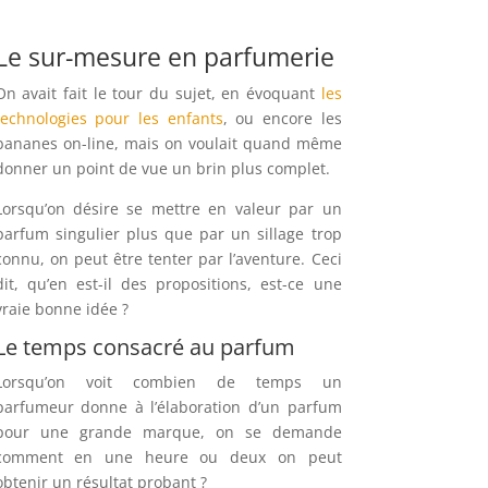
Le sur-mesure en parfumerie
On avait fait le tour du sujet, en évoquant
les
technologies pour les enfants
, ou encore les
bananes on-line, mais on voulait quand même
donner un point de vue un brin plus complet.
Lorsqu’on désire se mettre en valeur par un
parfum singulier plus que par un sillage trop
connu, on peut être tenter par l’aventure. Ceci
dit, qu’en est-il des propositions, est-ce une
vraie bonne idée ?
Le temps consacré au parfum
Lorsqu’on voit combien de temps un
parfumeur donne à l’élaboration d’un parfum
pour une grande marque, on se demande
comment en une heure ou deux on peut
obtenir un résultat probant ?