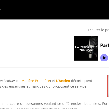
Écouter le p
on Leather
de
Matière Première
) et
L’Ancien
décortiquent
s des enseignes et marques qui proposent ce service.
 le cadre de personnes voulant se différencier des autres. Porter