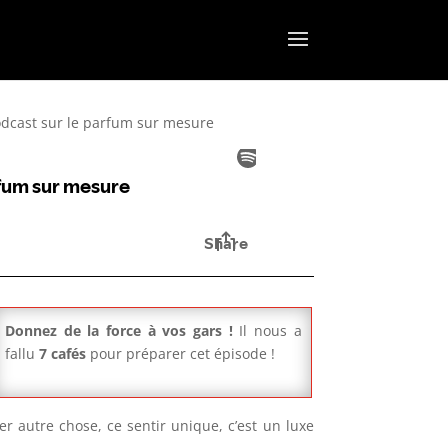
odcast sur le parfum sur mesure
Donnez de la force à vos gars !
Il nous a
fallu
7 cafés
pour préparer cet épisode !
 autre chose, ce sentir unique, c’est un luxe