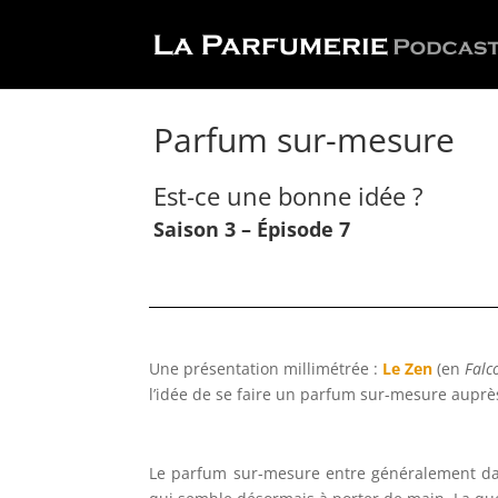
Parfum sur-mesure
Est-ce une bonne idée ?
Saison 3 – Épisode 7
Une présentation millimétrée :
Le Zen
(en
Falc
l’idée de se faire un parfum sur-mesure auprè
Le parfum sur-mesure entre généralement dans