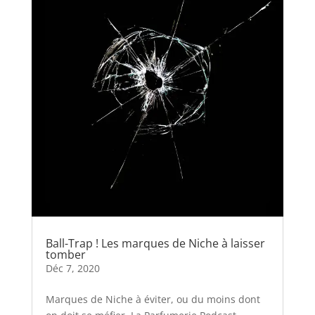
Ball-Trap ! Les marques de Niche à laisser
tomber
Déc 7, 2020
Marques de Niche à éviter, ou du moins dont