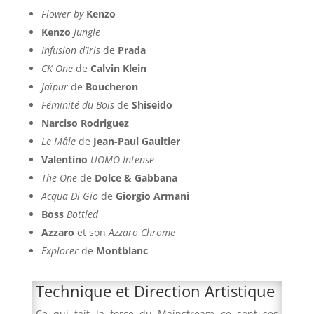
Flower by
Kenzo
Kenzo
Jungle
Infusion d’Iris
de
Prada
CK One
de
Calvin Klein
Jaïpur
de
Boucheron
Féminité du Bois
de
Shiseido
Narciso Rodriguez
Le Mâle
de
Jean-Paul Gaultier
Valentino
UOMO Intense
The One
de
Dolce & Gabbana
Acqua Di Gio
de
Giorgio Armani
Boss
Bottled
Azzaro
et son
Azzaro Chrome
Explorer
de
Montblanc
Technique et Direction Artistique
Ce qui fait la force du Mainstream ce sont ses