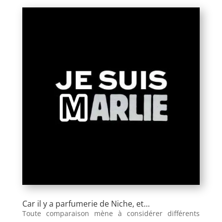
Car il y a parfumerie de Niche, et…
Toute comparaison mène à considérer différents