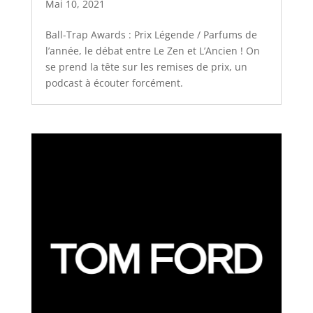
Mai 10, 2021
Ball-Trap Awards : Prix Légende / Parfums de
l’année, le débat entre Le Zen et L’Ancien ! On
se prend la tête sur les remises de prix, un
podcast à écouter forcément.