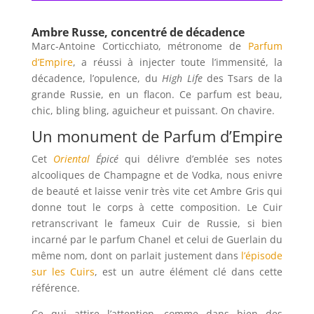
Ambre Russe, concentré de décadence
Marc-Antoine Corticchiato, métronome de
Parfum
d’Empire
, a réussi à injecter toute l’immensité, la
décadence, l’opulence, du
High Life
des Tsars de la
grande Russie, en un flacon. Ce parfum est beau,
chic, bling bling, aguicheur et puissant. On chavire.
Un monument de Parfum d’Empire
Cet
Oriental
Épicé
qui délivre d’emblée ses notes
alcooliques de Champagne et de Vodka, nous enivre
de beauté et laisse venir très vite cet Ambre Gris qui
donne tout le corps à cette composition. Le Cuir
retranscrivant le fameux Cuir de Russie, si bien
incarné par le parfum Chanel et celui de Guerlain du
même nom, dont on parlait justement dans
l’épisode
sur les Cuirs
, est un autre élément clé dans cette
référence.
Ce qui attire l’attention, comme dans bien des