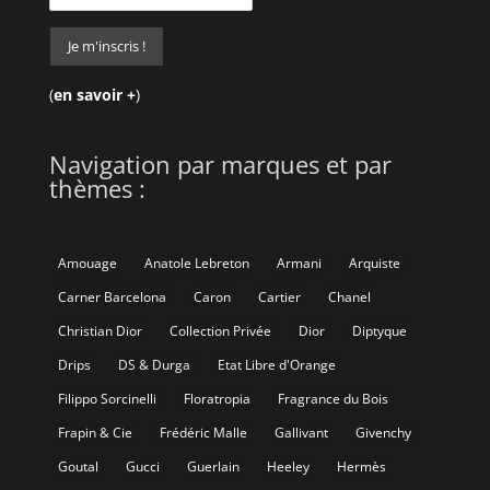
(
en savoir +
)
Navigation par marques et par
thèmes :
Amouage
Anatole Lebreton
Armani
Arquiste
Carner Barcelona
Caron
Cartier
Chanel
Christian Dior
Collection Privée
Dior
Diptyque
Drips
DS & Durga
Etat Libre d'Orange
Filippo Sorcinelli
Floratropia
Fragrance du Bois
Frapin & Cie
Frédéric Malle
Gallivant
Givenchy
Goutal
Gucci
Guerlain
Heeley
Hermès