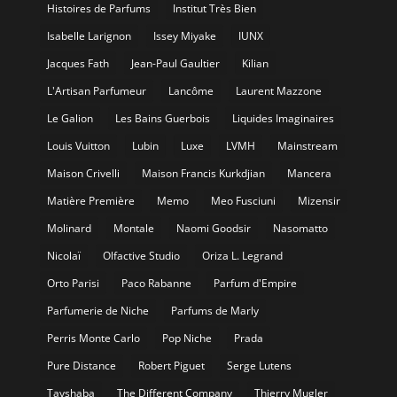
Histoires de Parfums
Institut Très Bien
Isabelle Larignon
Issey Miyake
IUNX
Jacques Fath
Jean-Paul Gaultier
Kilian
L'Artisan Parfumeur
Lancôme
Laurent Mazzone
Le Galion
Les Bains Guerbois
Liquides Imaginaires
Louis Vuitton
Lubin
Luxe
LVMH
Mainstream
Maison Crivelli
Maison Francis Kurkdjian
Mancera
Matière Première
Memo
Meo Fusciuni
Mizensir
Molinard
Montale
Naomi Goodsir
Nasomatto
Nicolaï
Olfactive Studio
Oriza L. Legrand
Orto Parisi
Paco Rabanne
Parfum d'Empire
Parfumerie de Niche
Parfums de Marly
Perris Monte Carlo
Pop Niche
Prada
Pure Distance
Robert Piguet
Serge Lutens
Tayshaba
The Different Company
Thierry Mugler