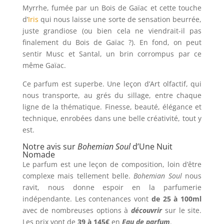
Myrrhe, fumée par un Bois de Gaïac et cette touche
d’
Iris
qui nous laisse une sorte de sensation beurrée,
juste grandiose (ou bien cela ne viendrait-il pas
finalement du Bois de Gaïac ?). En fond, on peut
sentir Musc et Santal, un brin corrompus par ce
même Gaïac.
Ce parfum est superbe. Une leçon d’Art olfactif, qui
nous transporte, au grés du sillage, entre chaque
ligne de la thématique. Finesse, beauté, élégance et
technique, enrobées dans une belle créativité, tout y
est.
Notre avis sur
Bohemian Soul
d’Une Nuit
Nomade
Le parfum est une leçon de composition, loin d’être
complexe mais tellement belle.
Bohemian Soul
nous
ravit, nous donne espoir en la parfumerie
indépendante. Les contenances vont
de 25 à 100ml
avec de nombreuses options à
découvrir
sur le site.
Les prix vont de
39 à 145€
en
Eau de parfum
.