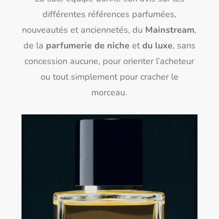
différentes références parfumées,
nouveautés et anciennetés, du
Mainstream
,
de la
parfumerie de niche
et
du luxe
, sans
concession aucune, pour orienter l’acheteur
ou tout simplement pour cracher le
morceau.