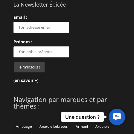
La Newsletter Épicée
Email :
Prénom :
(
en savoir +
)
Navigation par marques et par
thèmes :
Contact
Une question ?
Us
Amouage
Anatole Lebreton
Armani
Arquiste