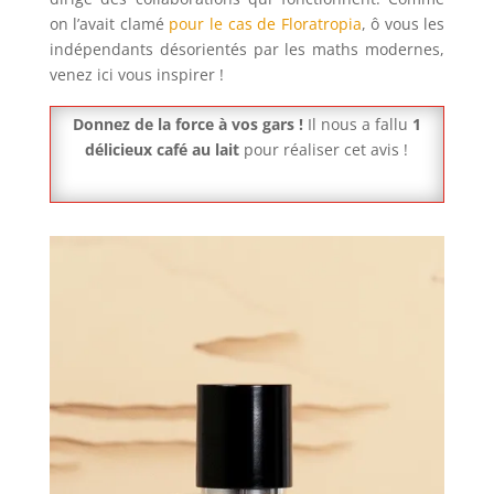
on l’avait clamé
pour le cas de Floratropia
, ô vous les
indépendants désorientés par les maths modernes,
venez ici vous inspirer !
Donnez de la force à vos gars !
Il nous a fallu
1
délicieux café au lait
pour réaliser cet avis !