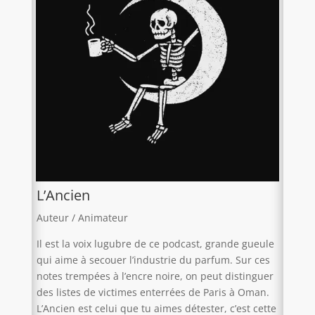
L’Ancien
Auteur / Animateur
Il est la voix lugubre de ce podcast, grande gueule
qui aime à secouer l’industrie du parfum. Sur ces
notes trempées à l’encre noire, on peut distinguer
des listes de victimes enterrées de Paris à Oman.
L’Ancien est celui que tu aimes détester, c’est cette