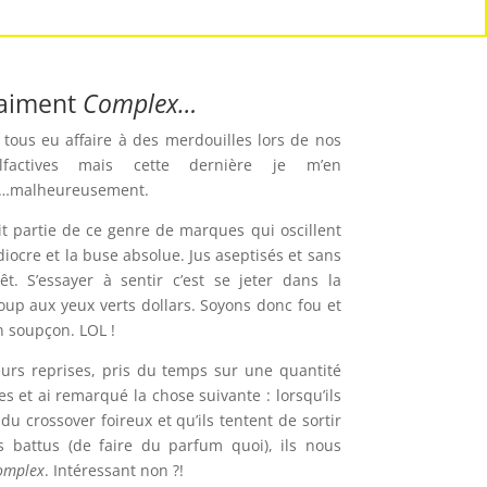
raiment
Complex…
tous eu affaire à des merdouilles lors de nos
lfactives mais cette dernière je m’en
i…malheureusement.
it partie de ce genre de marques qui oscillent
iocre et la buse absolue. Jus aseptisés et sans
êt. S’essayer à sentir c’est se jeter dans la
oup aux yeux verts dollars. Soyons donc fou et
n soupçon. LOL !
sieurs reprises, pris du temps sur une quantité
s et ai remarqué la chose suivante : lorsqu’ils
du crossover foireux et qu’ils tentent de sortir
s battus (de faire du parfum quoi), ils nous
omplex
. Intéressant non ?!