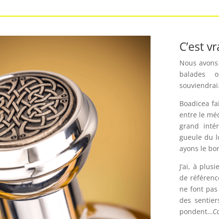
C’est v
Nous avons 
balades o
souviendra
Boadicea fa
entre le méd
grand intér
gueule du l
ayons le bo
J’ai, à plu
de référence
ne font pas 
des sentier
pondent…
C