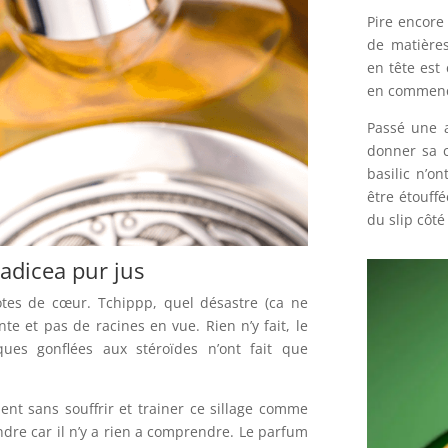
Pire encor
de matières
en tête est
en commença
Passé une a
donner sa c
basilic n’on
être étouff
du slip côt
dicea pur jus
otes de cœur. Tchippp, quel désastre (ca ne
nte et pas de racines en vue. Rien n’y fait, le
ues gonflées aux stéroïdes n’ont fait que
nt sans souffrir et trainer ce sillage comme
ndre car il n’y a rien a comprendre. Le parfum