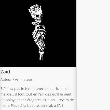
Zaïd
Auteur / Animateur
Zaïd n’a pas le temps avec les parfums de
merde… il fout tout en l’air dès qu’il le peut
en balayant ses étagères d’un seul revers de
main. Place à la beauté, au vrai, à l’Art.