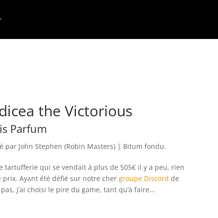
icea the Victorious
is Parfum
sé par
John Stephen (Robin Masters)
| Bitum fondu
.
tartufferie qui se vendait à plus de 505€ il y a peu, rien
 prix. Ayant été défié sur notre cher
groupe Discord
de
as, j’ai choisi le pire du game, tant qu’à faire…