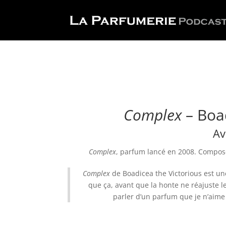
Complex
– Boad
Av
Complex
, parfum lancé en 2008. Compo
Complex
de Boadicea the Victorious est une 
que ça, avant que la honte ne réajuste le
parler d’un parfum que je n’aime p