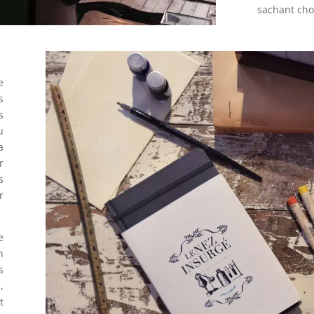
sachant cho
e
s
s
u
a
r
s
r
e
n
s
,
t