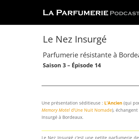
Le Nez Insurgé
Parfumerie résistante à Bord
Saison 3 – Épisode 14
Une présentation séditieuse :
L’Ancien
(qui po
Memory Motel
d’Une Nuit Nomade
), échangent
Insurgé à Bordeaux.
Le Nez Insurgé c’est une petite parfumerie de