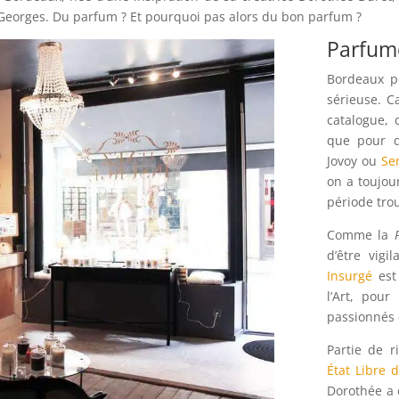
-Georges. Du parfum ? Et pourquoi pas alors du bon parfum ?
Parfum
Bordeaux p
sérieuse. C
catalogue, 
que pour d
Jovoy ou
Se
on a toujou
période trou
Comme la
d’être vig
Insurgé
est 
l’Art, pou
passionnés 
Partie de 
État Libre 
Dorothée a 