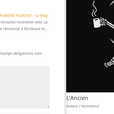
PARFUMERIE PODCAST - Le blog
retrouvez l’entretien avec La
e résistante à Bordeaux et…
champs obligatoires sont
L’Ancien
Auteur / Animateur