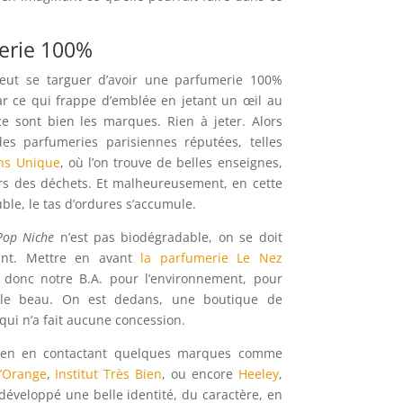
erie 100%
eut se targuer d’avoir une parfumerie 100%
ar ce qui frappe d’emblée en jetant un œil au
ce sont bien les marques. Rien à jeter. Alors
es parfumeries parisiennes réputées, telles
ns Unique
, où l’on trouve de belles enseignes,
rs des déchets. Et malheureusement, en cette
ble, le tas d’ordures s’accumule.
Pop Niche
n’est pas biodégradable, on se doit
ilant. Mettre en avant
la parfumerie Le Nez
donc notre B.A. pour l’environnement, pour
r le beau. On est dedans, une boutique de
qui n’a fait aucune concession.
rien en contactant quelques marques comme
d’Orange
,
Institut Très Bien
, ou encore
Heeley
,
développé une belle identité, du caractère, en