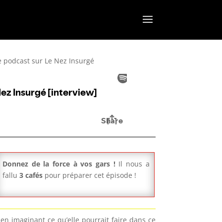
e podcast sur Le Nez Insurgé
Donnez de la force à vos gars !
Il nous a
fallu
3 cafés
pour préparer cet épisode !
en imaginant ce qu’elle pourrait faire dans ce