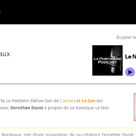
Écouter l
eaux
rte
La Panthère Édition Soir
de
Cartier
) et
Le Zen
(en
 avec
Dorothée Duret
à propos de sa boutique Le Nez
 Bordeaux, née d’une insipration de sa créatrice Dorothée Duret, 