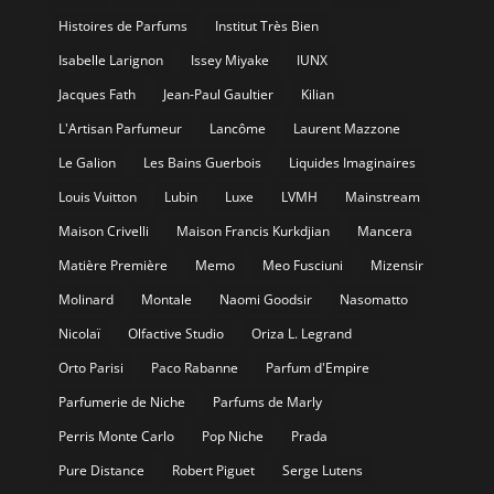
Histoires de Parfums
Institut Très Bien
Isabelle Larignon
Issey Miyake
IUNX
Jacques Fath
Jean-Paul Gaultier
Kilian
L'Artisan Parfumeur
Lancôme
Laurent Mazzone
Le Galion
Les Bains Guerbois
Liquides Imaginaires
Louis Vuitton
Lubin
Luxe
LVMH
Mainstream
Maison Crivelli
Maison Francis Kurkdjian
Mancera
Matière Première
Memo
Meo Fusciuni
Mizensir
Molinard
Montale
Naomi Goodsir
Nasomatto
Nicolaï
Olfactive Studio
Oriza L. Legrand
Orto Parisi
Paco Rabanne
Parfum d'Empire
Parfumerie de Niche
Parfums de Marly
Perris Monte Carlo
Pop Niche
Prada
Pure Distance
Robert Piguet
Serge Lutens