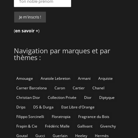
(
en savoir +
)
Navigation par marques et par
thèmes :
Amouage
Anatole Lebreton
Armani
Arquiste
Carner Barcelona
Caron
Cartier
Chanel
Christian Dior
Collection Privée
Dior
Diptyque
Drips
DS & Durga
Etat Libre d'Orange
Filippo Sorcinelli
Floratropia
Fragrance du Bois
Frapin & Cie
Frédéric Malle
Gallivant
Givenchy
Goutal
Gucci
Guerlain
Heeley
Hermès