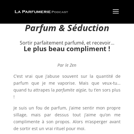
Parfum & Séduction
Sortir parfaitement parfumé, et recevoir…
Le plus beau compliment !
Par le Zen
C’est vrai que j’abuse souvent sur la quantité de
parfum que je me vaporise. Mais que veux-tu…
quand tu attrapes la
parfumite aigüe
, tu t’en sors plus
!
Je suis un fou de parfum, j’aime sentir mon propre
sillage, mais par dessus tout j’aime qu’on me
complimente à son propos. Alors m’asperger avant
de sortir est un vrai rituel pour moi.