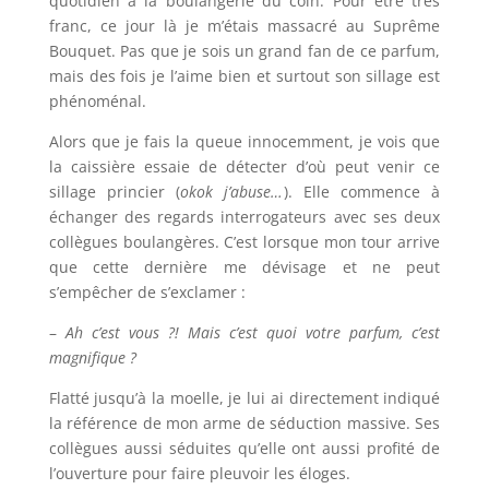
quotidien à la boulangerie du coin. Pour être très
franc, ce jour là je m’étais massacré au Suprême
Bouquet. Pas que je sois un grand fan de ce parfum,
mais des fois je l’aime bien et surtout son sillage est
phénoménal.
Alors que je fais la queue innocemment, je vois que
la caissière essaie de détecter d’où peut venir ce
sillage princier (
okok j’abuse…
). Elle commence à
échanger des regards interrogateurs avec ses deux
collègues boulangères. C’est lorsque mon tour arrive
que cette dernière me dévisage et ne peut
s’empêcher de s’exclamer :
–
Ah c’est vous ?! Mais c’est quoi votre parfum, c’est
magnifique ?
Flatté jusqu’à la moelle, je lui ai directement indiqué
la référence de mon arme de séduction massive. Ses
collègues aussi séduites qu’elle ont aussi profité de
l’ouverture pour faire pleuvoir les éloges.