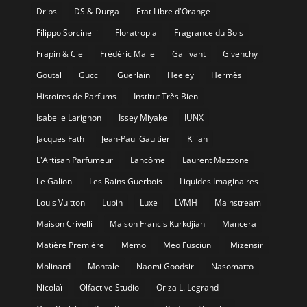
Drips
DS & Durga
Etat Libre d'Orange
Filippo Sorcinelli
Floratropia
Fragrance du Bois
Frapin & Cie
Frédéric Malle
Gallivant
Givenchy
Goutal
Gucci
Guerlain
Heeley
Hermès
Histoires de Parfums
Institut Très Bien
Isabelle Larignon
Issey Miyake
IUNX
Jacques Fath
Jean-Paul Gaultier
Kilian
L'Artisan Parfumeur
Lancôme
Laurent Mazzone
Le Galion
Les Bains Guerbois
Liquides Imaginaires
Louis Vuitton
Lubin
Luxe
LVMH
Mainstream
Maison Crivelli
Maison Francis Kurkdjian
Mancera
Matière Première
Memo
Meo Fusciuni
Mizensir
Molinard
Montale
Naomi Goodsir
Nasomatto
Nicolaï
Olfactive Studio
Oriza L. Legrand