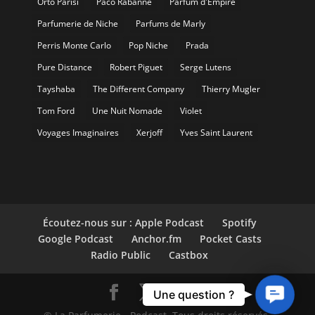
Orto Parisi
Paco Rabanne
Parfum d'Empire
Parfumerie de Niche
Parfums de Marly
Perris Monte Carlo
Pop Niche
Prada
Pure Distance
Robert Piguet
Serge Lutens
Tayshaba
The Different Company
Thierry Mugler
Tom Ford
Une Nuit Nomade
Violet
Voyages Imaginaires
Xerjoff
Yves Saint Laurent
Écoutez-nous sur : Apple Podcast
Spotify
Google Podcast
Anchor.fm
Pocket Casts
Radio Public
Castbox
Contact
Une question ?
Us