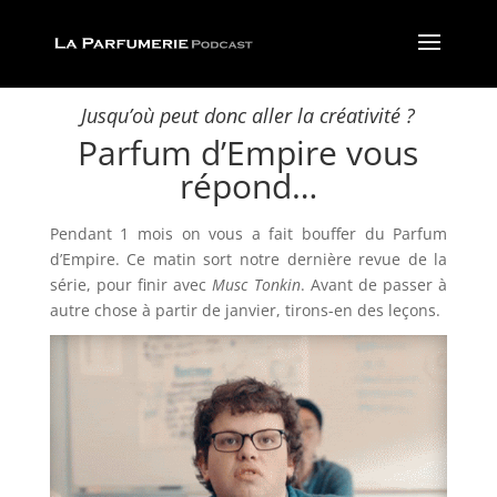
Jusqu’où peut donc aller la créativité ?
Parfum d’Empire vous
répond…
Pendant 1 mois on vous a fait bouffer du Parfum
d’Empire. Ce matin sort notre dernière revue de la
série, pour finir avec
Musc Tonkin
. Avant de passer à
autre chose à partir de janvier, tirons-en des leçons.