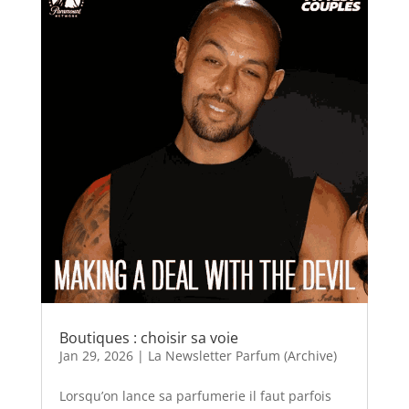
Boutiques : choisir sa voie
Jan 29, 2026
|
La Newsletter Parfum (Archive)
Lorsqu’on lance sa parfumerie il faut parfois