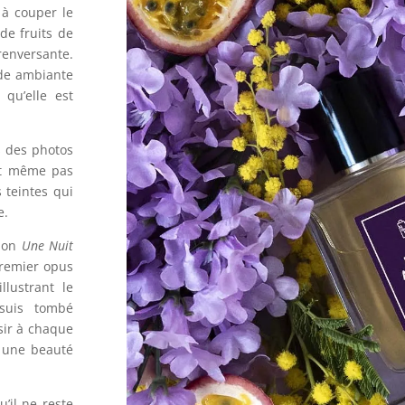
à couper le
de fruits de
renversante.
rde ambiante
 qu’elle est
s des photos
nt même pas
s teintes qui
e.
tion
Une Nuit
remier opus
llustrant le
 suis tombé
sir à chaque
r une beauté
’il ne reste