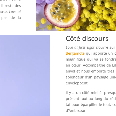
 il reste des
hose,
Love at
 pas de la
Côté discours
Love at first sight
s’ouvre sur
Bergamote
qui apporte un cô
magnifique qui va se fondr
en cœur. Accompagné de Lila
envol et nous emporte très 
splendeur d’un paysage uniq
enveloppent.
Il y a un côté miellé, presqu
présent tout au long du réc
taf pour éparpiller le tout, 
d’Ambroxan.