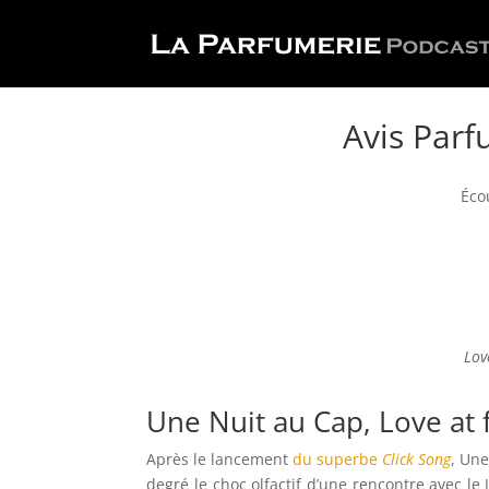
Avis Parf
Écou
Love
Une Nuit au Cap, Love at fi
Après le lancement
du superbe
Click Song
, Un
degré le choc olfactif d’une rencontre avec le