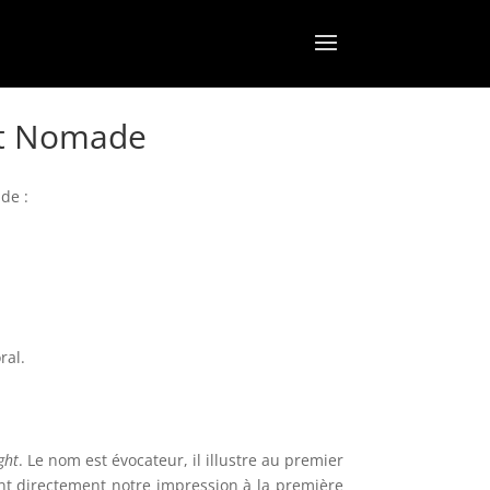
uit Nomade
de :
ral
.
ght
. Le nom est évocateur, il illustre au premier
t directement notre impression à la première