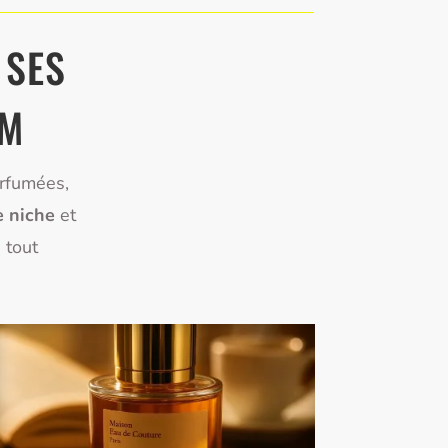
 SES
UM
arfumées,
e niche
et
 tout