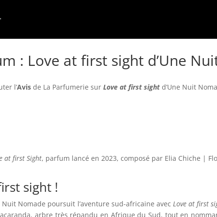
um : Love at first sight d’Une N
ter l’
Avis
de La Parfumerie
sur
Love at first sight
d’Une Nuit Noma
 at first Sight
, parfum lancé en 2023, composé par Elia Chiche | Flo
rst sight !
e Nuit Nomade poursuit l’aventure sud-africaine avec
Love at first si
Jacaranda, arbre très répandu en Afrique du Sud, tout en nomman