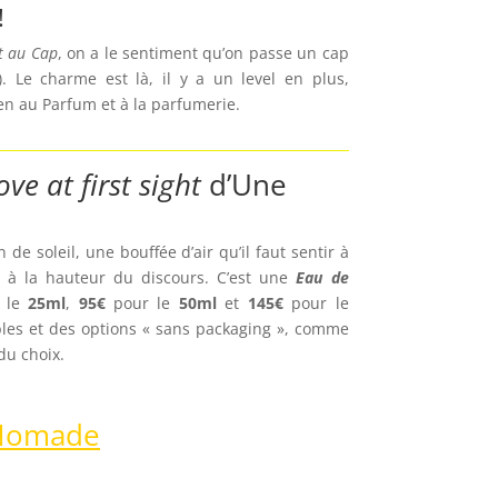
!
t au Cap
, on a le sentiment qu’on passe un cap
. Le charme est là, il y a un level en plus,
en au Parfum et à la parfumerie.
ove at first sight
d’Une
 de soleil, une bouffée d’air qu’il faut sentir à
al à la hauteur du discours. C’est une
Eau de
 le
25ml
,
95€
pour le
50ml
et
145€
pour le
ibles et des options « sans packaging », comme
du choix.
t Nomade