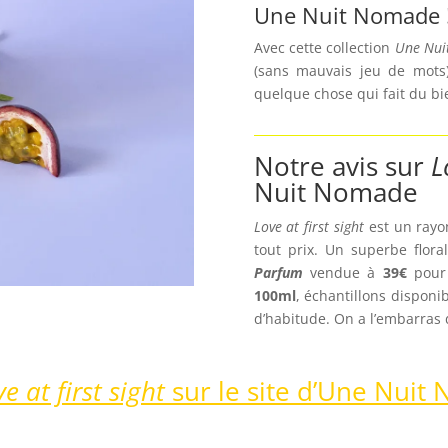
Une Nuit Nomade 
Avec cette collection
Une Nui
(sans mauvais jeu de mots)
quelque chose qui fait du bi
Notre avis sur
L
Nuit Nomade
Love at first sight
est un rayon
tout prix. Un superbe flor
Parfum
vendue à
39€
pour
100ml
, échantillons dispon
d’habitude. On a l’embarras 
e at first sight
sur le site d’Une Nui