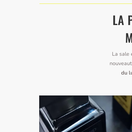
LA 
M
La sale 
nouveaut
du l