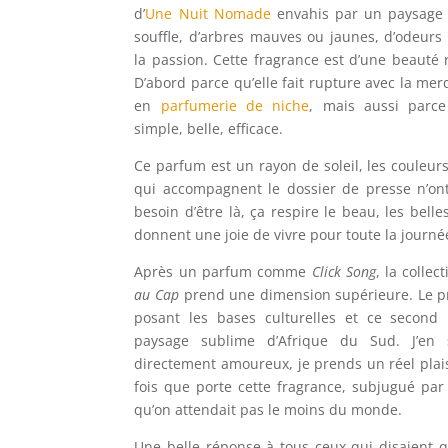
d’
Une Nuit Nomade
envahis par un paysage 
souffle, d’arbres mauves ou jaunes, d’odeurs 
la passion. Cette fragrance est d’une beauté 
D’abord parce qu’elle fait rupture avec la me
en
parfumerie de niche
, mais aussi parce
simple, belle, efficace.
Ce parfum est un rayon de soleil, les couleur
qui accompagnent le dossier de presse n’o
besoin d’être là, ça respire le beau, les belle
donnent une joie de vivre pour toute la journé
Après un parfum comme
Click Song
, la collec
au Cap
prend une dimension supérieure. Le p
posant les bases culturelles et ce second i
paysage sublime d’Afrique du Sud. J’en
directement amoureux, je prends un réel plai
fois que porte cette fragrance, subjugué pa
qu’on attendait pas le moins du monde.
Une belle réponse à tous ceux qui disaient qu