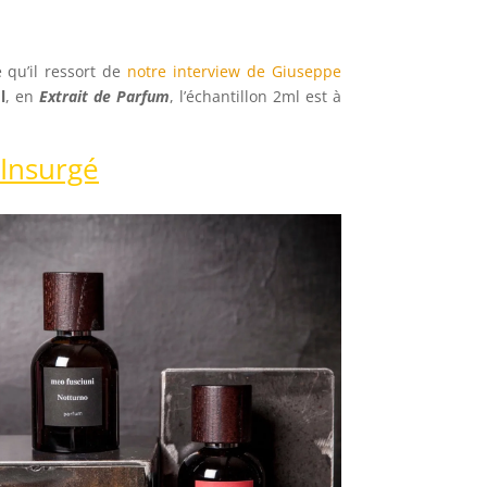
 qu’il ressort de
notre interview de Giuseppe
l
, en
Extrait de Parfum
, l’échantillon 2ml est à
 Insurgé