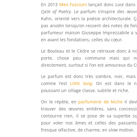
En 2013
Meo Fusciuni
lançait donc
Luce
dans l
Cycle of Poetry
. Le parfum s’inspire des œuv
Kahn, orienté vers la poésie architecturale. Ç
pas anodin lorsqu’on ressent des notes de fond
parfumeur maison Giuseppe Imprezzabile a v
en avant les fondations, celles du cœur.
Le Bouleau et le Cèdre se retrouve donc à no
porte, chose peu commune mais qui n
directement, surtout si l’on est amoureux du C
Le parfum est donc très sombre, noir, mais
comme l’est
Little Song
. On est dans le no
poussant un sillage classe, subtile et riche.
On le répète, en
parfumerie de Niche
il dev
trouver des œuvres entières, sans concess
contourne rien, il se pose de sa superbe s
pour voler nos âmes et celles des passants
fresque olfactive, de charme, en slow motion.