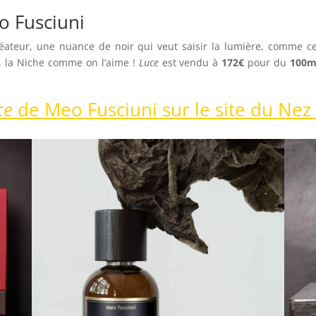
o Fusciuni
éateur, une nuance de noir qui veut saisir la lumière, comme ce
, la Niche comme on l’aime !
Luce
est vendu à
172€
pour du
100m
ce
de Meo Fusciuni sur le site du Nez