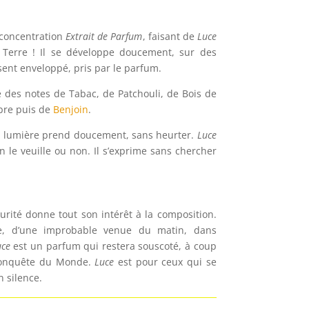
concentration
Extrait de Parfum
, faisant de
Luce
 Terre ! Il se développe doucement, sur des
 sent enveloppé, pris par le parfum.
re des notes de Tabac, de
Patchouli, de Bois de
bre puis
de
Benjoin
.
a lumière prend doucement, sans heurter.
Luce
 le veuille ou non. Il s’exprime sans chercher
curité donne tout son intérêt à la composition.
ube, d’une improbable venue du matin, dans
uce
est un parfum qui restera souscoté, à coup
 conquête du Monde.
Luce
est pour ceux qui se
n silence.