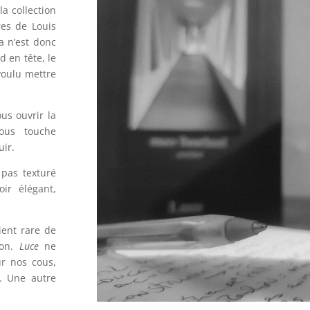
a collection
res de Louis
a n’est donc
 en tête, le
oulu mettre
us ouvrir la
ous touche
uir.
 pas texturé
ir élégant,
ient rare de
ion.
Luce
ne
ur nos cous,
. Une autre