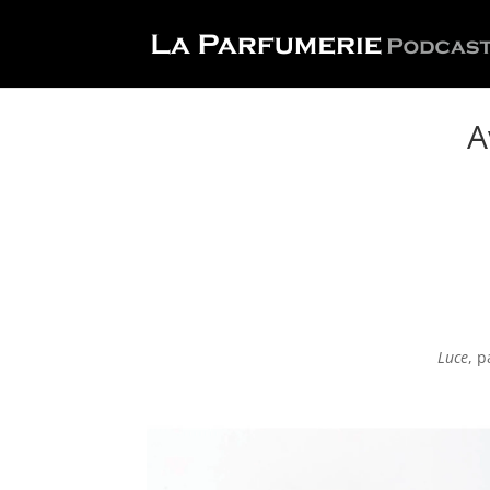
A
Luce
, 