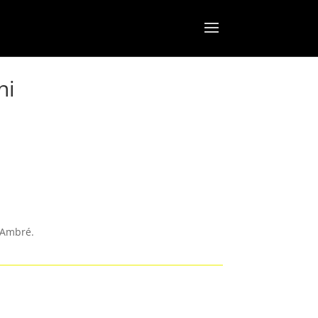
ni
é Ambré
.