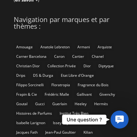
Navigation par marques et par
thèmes :
Amouage
Anatole Lebreton
Armani
Arquiste
Carner Barcelona
Caron
Cartier
Chanel
Christian Dior
Collection Privée
Dior
Diptyque
Drips
DS & Durga
Etat Libre d'Orange
Filippo Sorcinelli
Floratropia
Fragrance du Bois
Frapin & Cie
Frédéric Malle
Gallivant
Givenchy
Goutal
Gucci
Guerlain
Heeley
Hermès
Histoires de Parfums
Institut Très Bien
Contact
Une question ?
Isabelle Larignon
Issey Miyake
IUNX
Us
Jacques Fath
Jean-Paul Gaultier
Kilian