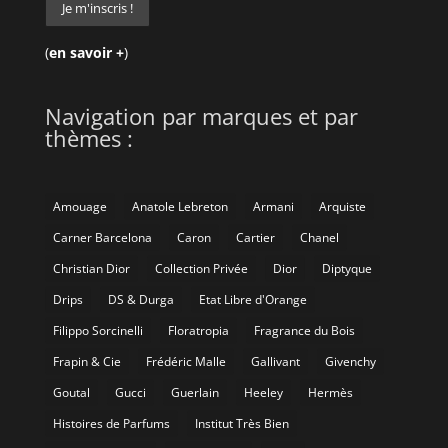
(
en savoir +
)
Navigation par marques et par
thèmes :
Amouage
Anatole Lebreton
Armani
Arquiste
Carner Barcelona
Caron
Cartier
Chanel
Christian Dior
Collection Privée
Dior
Diptyque
Drips
DS & Durga
Etat Libre d'Orange
Filippo Sorcinelli
Floratropia
Fragrance du Bois
Frapin & Cie
Frédéric Malle
Gallivant
Givenchy
Goutal
Gucci
Guerlain
Heeley
Hermès
Histoires de Parfums
Institut Très Bien