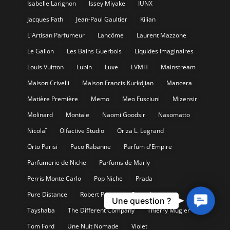
Isabelle Larignon
Issey Miyake
IUNX
Jacques Fath
Jean-Paul Gaultier
Kilian
L'Artisan Parfumeur
Lancôme
Laurent Mazzone
Le Galion
Les Bains Guerbois
Liquides Imaginaires
Louis Vuitton
Lubin
Luxe
LVMH
Mainstream
Maison Crivelli
Maison Francis Kurkdjian
Mancera
Matière Première
Memo
Meo Fusciuni
Mizensir
Molinard
Montale
Naomi Goodsir
Nasomatto
Nicolaï
Olfactive Studio
Oriza L. Legrand
Orto Parisi
Paco Rabanne
Parfum d'Empire
Parfumerie de Niche
Parfums de Marly
Perris Monte Carlo
Pop Niche
Prada
Pure Distance
Robert Piguet
Serge Lutens
Contact
Une question ?
Us
Tayshaba
The Different Company
Thierry Mugler
Tom Ford
Une Nuit Nomade
Violet