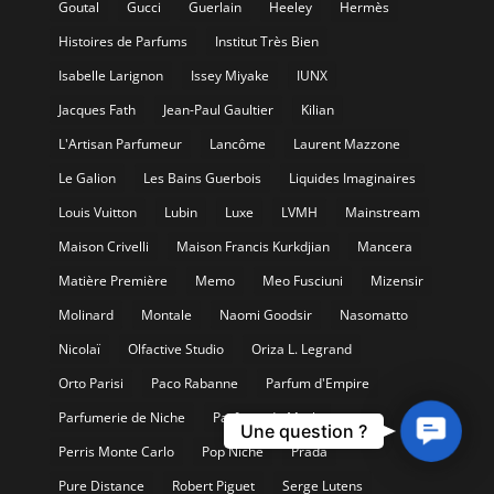
Goutal
Gucci
Guerlain
Heeley
Hermès
Histoires de Parfums
Institut Très Bien
Isabelle Larignon
Issey Miyake
IUNX
Jacques Fath
Jean-Paul Gaultier
Kilian
L'Artisan Parfumeur
Lancôme
Laurent Mazzone
Le Galion
Les Bains Guerbois
Liquides Imaginaires
Louis Vuitton
Lubin
Luxe
LVMH
Mainstream
Maison Crivelli
Maison Francis Kurkdjian
Mancera
Matière Première
Memo
Meo Fusciuni
Mizensir
Molinard
Montale
Naomi Goodsir
Nasomatto
Nicolaï
Olfactive Studio
Oriza L. Legrand
Orto Parisi
Paco Rabanne
Parfum d'Empire
Parfumerie de Niche
Parfums de Marly
Contact
Une question ?
Us
Perris Monte Carlo
Pop Niche
Prada
Pure Distance
Robert Piguet
Serge Lutens