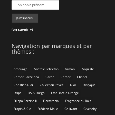
(
en savoir +
)
Navigation par marques et par
thèmes :
Amouage
Anatole Lebreton
Armani
Arquiste
Carner Barcelona
Caron
Cartier
Chanel
Christian Dior
Collection Privée
Dior
Diptyque
Drips
DS & Durga
Etat Libre d'Orange
Filippo Sorcinelli
Floratropia
Fragrance du Bois
Frapin & Cie
Frédéric Malle
Gallivant
Givenchy