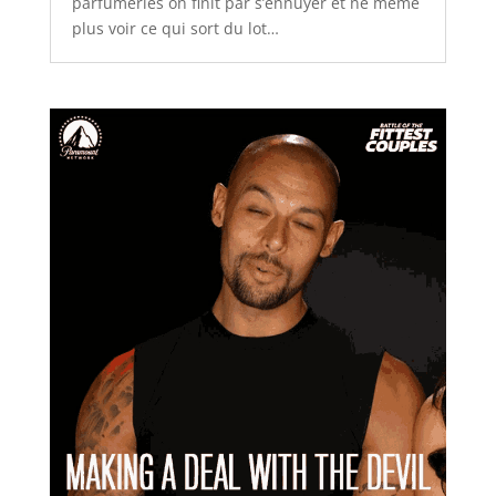
parfumeries on finit par s’ennuyer et ne même
plus voir ce qui sort du lot…