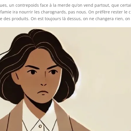
ues, un contrepoids face à la merde qu’on vend partout, que certain
nfamie ira nourrir les charognards, pas nous. On préfère rester le c
elle des produits. On est toujours là dessus, on ne changera rien, on