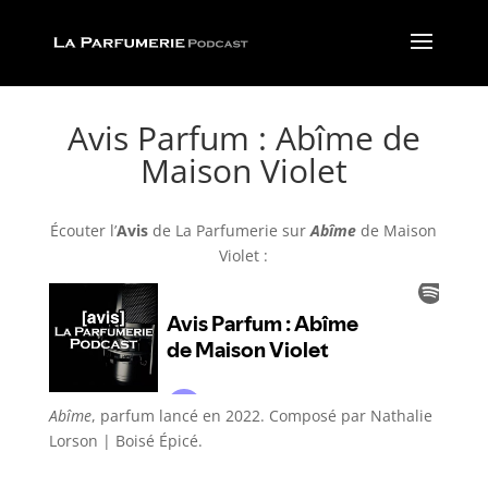
Avis Parfum : Abîme de
Maison Violet
Écouter l’
Avis
de La Parfumerie
sur
Abîme
de Maison
Violet :
Abîme
, parfum lancé en 2022. Composé par
Nathalie
Lorson
| Boisé Épicé
.