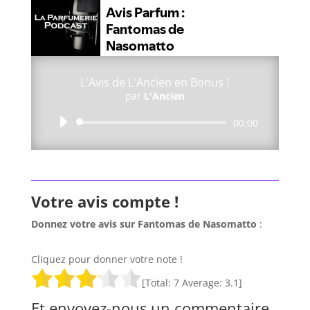
L'Avis de L'Ancien en Bonus !
par
L'Ancien
Lecteur
00:00
audio
Votre avis compte !
Donnez votre avis sur Fantomas de Nasomatto
:
Cliquez pour donner votre note !
[Total:
7
Average:
3.1
]
Et envoyez-nous un commentaire