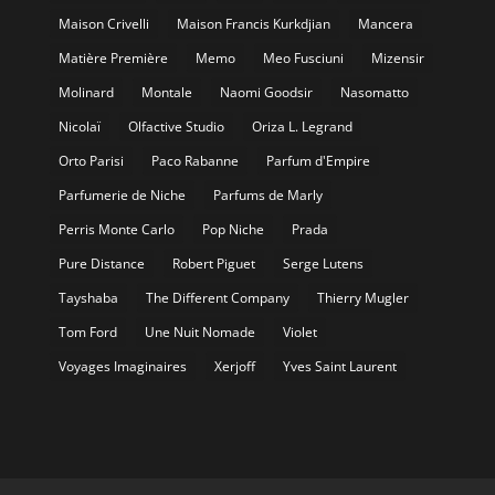
Maison Crivelli
Maison Francis Kurkdjian
Mancera
Matière Première
Memo
Meo Fusciuni
Mizensir
Molinard
Montale
Naomi Goodsir
Nasomatto
Nicolaï
Olfactive Studio
Oriza L. Legrand
Orto Parisi
Paco Rabanne
Parfum d'Empire
Parfumerie de Niche
Parfums de Marly
Perris Monte Carlo
Pop Niche
Prada
Pure Distance
Robert Piguet
Serge Lutens
Tayshaba
The Different Company
Thierry Mugler
Tom Ford
Une Nuit Nomade
Violet
Voyages Imaginaires
Xerjoff
Yves Saint Laurent