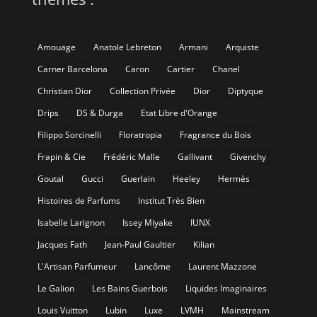
Amouage
Anatole Lebreton
Armani
Arquiste
Carner Barcelona
Caron
Cartier
Chanel
Christian Dior
Collection Privée
Dior
Diptyque
Drips
DS & Durga
Etat Libre d'Orange
Filippo Sorcinelli
Floratropia
Fragrance du Bois
Frapin & Cie
Frédéric Malle
Gallivant
Givenchy
Goutal
Gucci
Guerlain
Heeley
Hermès
Histoires de Parfums
Institut Très Bien
Isabelle Larignon
Issey Miyake
IUNX
Jacques Fath
Jean-Paul Gaultier
Kilian
L'Artisan Parfumeur
Lancôme
Laurent Mazzone
Le Galion
Les Bains Guerbois
Liquides Imaginaires
Louis Vuitton
Lubin
Luxe
LVMH
Mainstream