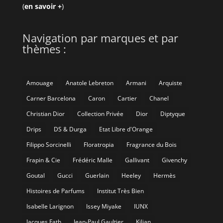
(
en savoir +
)
Navigation par marques et par
thèmes :
Amouage
Anatole Lebreton
Armani
Arquiste
Carner Barcelona
Caron
Cartier
Chanel
Christian Dior
Collection Privée
Dior
Diptyque
Drips
DS & Durga
Etat Libre d'Orange
Filippo Sorcinelli
Floratropia
Fragrance du Bois
Frapin & Cie
Frédéric Malle
Gallivant
Givenchy
Goutal
Gucci
Guerlain
Heeley
Hermès
Histoires de Parfums
Institut Très Bien
Isabelle Larignon
Issey Miyake
IUNX
Jacques Fath
Jean-Paul Gaultier
Kilian