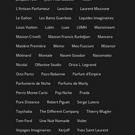
L'Artisan Parfumeur
Lancôme
Laurent Mazzone
Le Galion
Les Bains Guerbois
Liquides Imaginaires
Louis Vuitton
Lubin
Luxe
LVMH
Mainstream
Maison Crivelli
Maison Francis Kurkdjian
Mancera
Matière Première
Memo
Meo Fusciuni
Mizensir
Molinard
Montale
Naomi Goodsir
Nasomatto
Nicolaï
Olfactive Studio
Oriza L. Legrand
Orto Parisi
Paco Rabanne
Parfum d'Empire
Parfumerie de Niche
Parfums de Marly
Perris Monte Carlo
Pop Niche
Prada
Pure Distance
Robert Piguet
Serge Lutens
Tayshaba
The Different Company
Thierry Mugler
Tom Ford
Une Nuit Nomade
Violet
Voyages Imaginaires
Xerjoff
Yves Saint Laurent