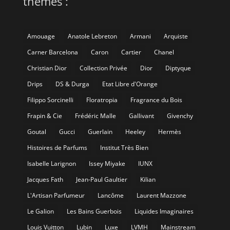
thèmes :
Amouage
Anatole Lebreton
Armani
Arquiste
Carner Barcelona
Caron
Cartier
Chanel
Christian Dior
Collection Privée
Dior
Diptyque
Drips
DS & Durga
Etat Libre d'Orange
Filippo Sorcinelli
Floratropia
Fragrance du Bois
Frapin & Cie
Frédéric Malle
Gallivant
Givenchy
Goutal
Gucci
Guerlain
Heeley
Hermès
Histoires de Parfums
Institut Très Bien
Isabelle Larignon
Issey Miyake
IUNX
Jacques Fath
Jean-Paul Gaultier
Kilian
L'Artisan Parfumeur
Lancôme
Laurent Mazzone
Le Galion
Les Bains Guerbois
Liquides Imaginaires
Louis Vuitton
Lubin
Luxe
LVMH
Mainstream