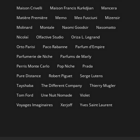
Maison Crivelli
Maison Francis Kurkdjian
Mancera
Matière Première
Memo
Meo Fusciuni
Mizensir
Molinard
Montale
Naomi Goodsir
Nasomatto
Nicolaï
Olfactive Studio
Oriza L. Legrand
Orto Parisi
Paco Rabanne
Parfum d'Empire
Parfumerie de Niche
Parfums de Marly
Perris Monte Carlo
Pop Niche
Prada
Pure Distance
Robert Piguet
Serge Lutens
Tayshaba
The Different Company
Thierry Mugler
Tom Ford
Une Nuit Nomade
Violet
Voyages Imaginaires
Xerjoff
Yves Saint Laurent