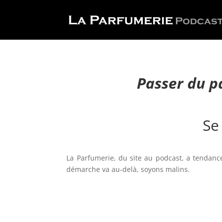
Passer du p
Se
La Parfumerie, du site au podcast, a tendan
démarche va au-delà, soyons malins.