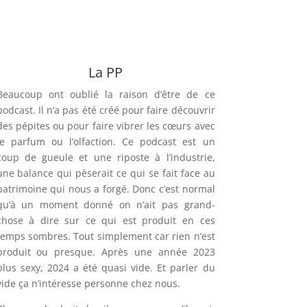
La PP
Beaucoup ont oublié la raison d’être de ce
podcast. Il n’a pas été créé pour faire découvrir
des pépites ou pour faire vibrer les cœurs avec
le parfum ou l’olfaction. Ce podcast est un
coup de gueule et une riposte à l’industrie,
une balance qui pèserait ce qui se fait face au
patrimoine qui nous a forgé. Donc c’est normal
qu’à un moment donné on n’ait pas grand-
chose à dire sur ce qui est produit en ces
temps sombres. Tout simplement car rien n’est
produit ou presque. Après une année 2023
plus sexy, 2024 a été quasi vide. Et parler du
vide ça n’intéresse personne chez nous.