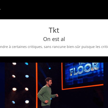
Tkt
On est al
re à certaines critiques, sans rancune bien-sûr puisque les criti