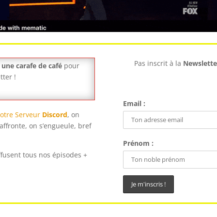
Pas inscrit à la
Newslette
u
une carafe de café
pour
tter !
Email :
otre Serveur
Discord
, on
affronte, on s’engueule, bref
Prénom :
ffusent tous nos épisodes +