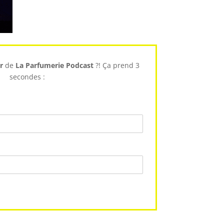
r
de
La Parfumerie Podcast
?! Ça prend 3
secondes :