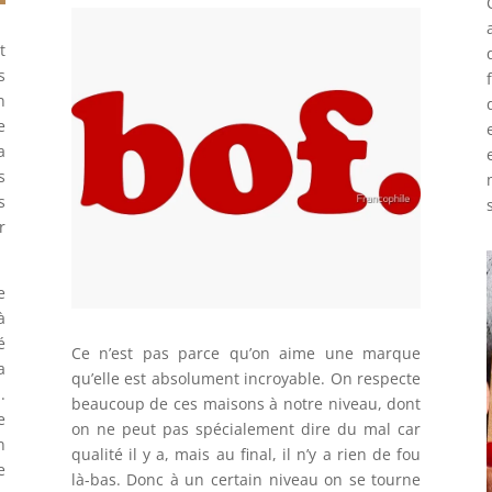
t
s
n
e
a
s
s
r
e
à
é
Ce n’est pas parce qu’on aime une marque
a
qu’elle est absolument incroyable. On respecte
.
beaucoup de ces maisons à notre niveau, dont
e
on ne peut pas spécialement dire du mal car
n
qualité il y a, mais au final, il n’y a rien de fou
e
là-bas. Donc à un certain niveau on se tourne