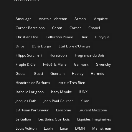
Amouage
Anatole Lebreton
Armani
Arquiste
Carner Barcelona
Caron
Cartier
Chanel
Christian Dior
Collection Privée
Dior
Diptyque
Drips
DS & Durga
Etat Libre d'Orange
Filippo Sorcinelli
Floratropia
Fragrance du Bois
Frapin & Cie
Frédéric Malle
Gallivant
Givenchy
Goutal
Gucci
Guerlain
Heeley
Hermès
Histoires de Parfums
Institut Très Bien
Isabelle Larignon
Issey Miyake
IUNX
Jacques Fath
Jean-Paul Gaultier
Kilian
L'Artisan Parfumeur
Lancôme
Laurent Mazzone
Le Galion
Les Bains Guerbois
Liquides Imaginaires
Louis Vuitton
Lubin
Luxe
LVMH
Mainstream