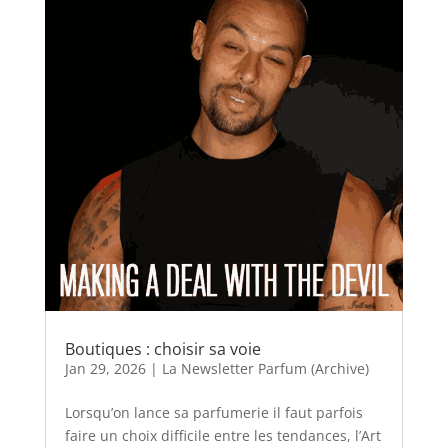
Boutiques : choisir sa voie
Jan 29, 2026
|
La Newsletter Parfum (Archive)
Lorsqu’on lance sa parfumerie il faut parfois
faire un choix difficile entre les tendances, l’Art