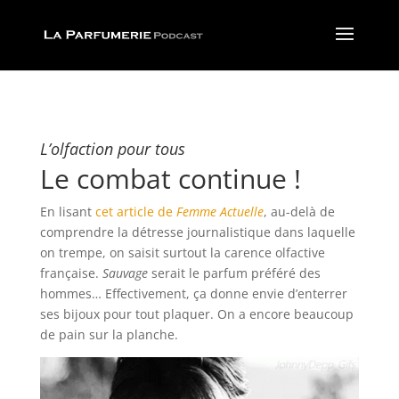
L’olfaction pour tous
Le combat continue !
En lisant
cet article de
Femme Actuelle
, au-delà de
comprendre la détresse journalistique dans laquelle
on trempe, on saisit surtout la carence olfactive
française.
Sauvage
serait le parfum préféré des
hommes… Effectivement, ça donne envie d’enterrer
ses bijoux pour tout plaquer. On a encore beaucoup
de pain sur la planche.