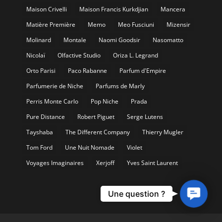
Maison Crivelli
Maison Francis Kurkdjian
Mancera
Matière Première
Memo
Meo Fusciuni
Mizensir
Molinard
Montale
Naomi Goodsir
Nasomatto
Nicolaï
Olfactive Studio
Oriza L. Legrand
Orto Parisi
Paco Rabanne
Parfum d'Empire
Parfumerie de Niche
Parfums de Marly
Perris Monte Carlo
Pop Niche
Prada
Pure Distance
Robert Piguet
Serge Lutens
Tayshaba
The Different Company
Thierry Mugler
Tom Ford
Une Nuit Nomade
Violet
Voyages Imaginaires
Xerjoff
Yves Saint Laurent
Contact
Une question ?
Us