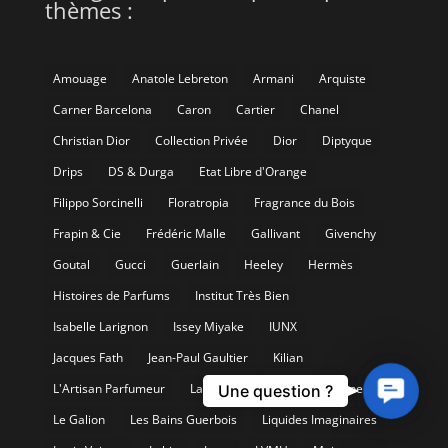
thèmes :
Amouage
Anatole Lebreton
Armani
Arquiste
Carner Barcelona
Caron
Cartier
Chanel
Christian Dior
Collection Privée
Dior
Diptyque
Drips
DS & Durga
Etat Libre d'Orange
Filippo Sorcinelli
Floratropia
Fragrance du Bois
Frapin & Cie
Frédéric Malle
Gallivant
Givenchy
Goutal
Gucci
Guerlain
Heeley
Hermès
Histoires de Parfums
Institut Très Bien
Isabelle Larignon
Issey Miyake
IUNX
Jacques Fath
Jean-Paul Gaultier
Kilian
Contact
L'Artisan Parfumeur
Lancôme
Laurent Mazzone
Une question ?
Us
Le Galion
Les Bains Guerbois
Liquides Imaginaires