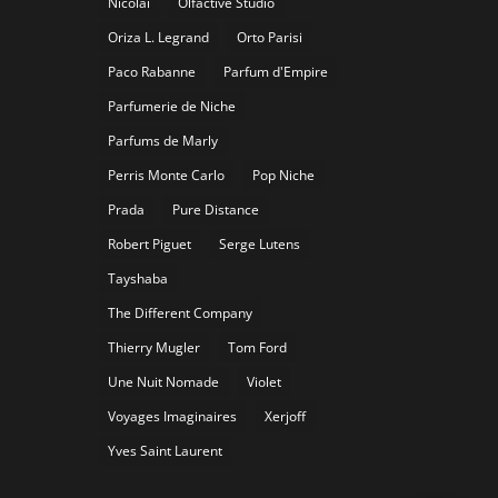
Nicolaï
Olfactive Studio
Oriza L. Legrand
Orto Parisi
Paco Rabanne
Parfum d'Empire
Parfumerie de Niche
Parfums de Marly
Perris Monte Carlo
Pop Niche
Prada
Pure Distance
Robert Piguet
Serge Lutens
Tayshaba
The Different Company
Thierry Mugler
Tom Ford
Une Nuit Nomade
Violet
Voyages Imaginaires
Xerjoff
Yves Saint Laurent