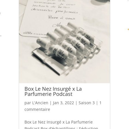
e
Box Le Nez Insurgé x La
Parfumerie Podcast
par
L'Ancien
|
Jan 3, 2022
|
Saison 3
|
1
commentaire
Box Le Nez Insurgé x La Parfumerie
Podcast Box d’échantillons : Séduction