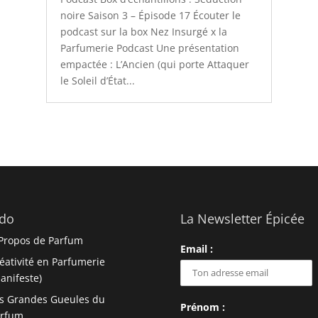
noire Saison 3 – Épisode 17 Écouter le
podcast sur la box Nez Insurgé x la
Parfumerie Podcast Une présentation
empactée : L’Ancien (qui porte Attaquer
le Soleil d’État...
do
La Newsletter Épicée
Propos de Parfum
Email :
éativité en Parfumerie
anifeste)
s Grandes Gueules du
Prénom :
arfum