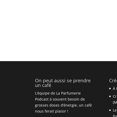
On peut aussi se prendre
Cré
un café
À 
L’équipe de La Parfumerie
Cr
Podcast à souvent besoin de
(M
grosses doses d’énergie, un café
Le
nous ferait plaisir !
P