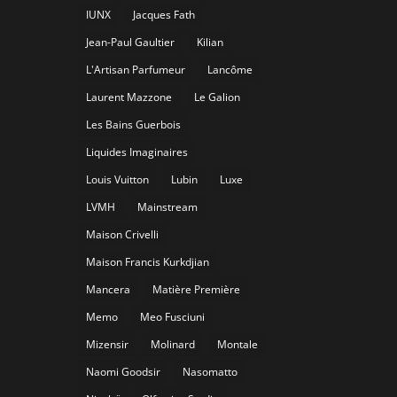
IUNX
Jacques Fath
Jean-Paul Gaultier
Kilian
L'Artisan Parfumeur
Lancôme
Laurent Mazzone
Le Galion
Les Bains Guerbois
Liquides Imaginaires
Louis Vuitton
Lubin
Luxe
LVMH
Mainstream
Maison Crivelli
Maison Francis Kurkdjian
Mancera
Matière Première
Memo
Meo Fusciuni
Mizensir
Molinard
Montale
Naomi Goodsir
Nasomatto