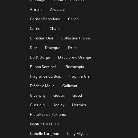
Armani
Arquiste
Carner Barcelona
Caron
Cartier
Chanel
Christian Dior
Collection Privée
Dior
Diptyque
Drips
DS & Durga
Etat Libre d'Orange
Filippo Sorcinelli
Floratropia
Fragrance du Bois
Frapin & Cie
Frédéric Malle
Gallivant
Givenchy
Goutal
Gucci
Guerlain
Heeley
Hermès
Histoires de Parfums
Institut Très Bien
Isabelle Larignon
Issey Miyake