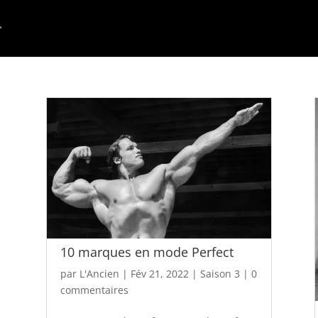
10 marques en mode Perfect
par
L'Ancien
|
Fév 21, 2022
|
Saison 3
|
0
commentaires