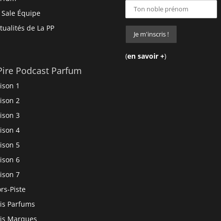
 Sale Équipe
tualités de La PP
(
en savoir +
)
Pire Podcast Parfum
ison 1
ison 2
ison 3
ison 4
ison 5
ison 6
ison 7
rs-Piste
is Parfums
is Marques