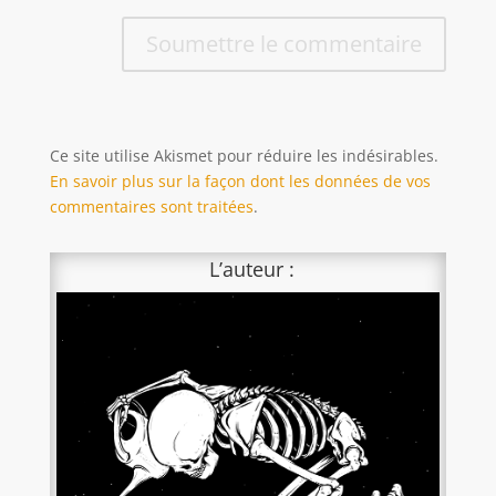
Soumettre le commentaire
Ce site utilise Akismet pour réduire les indésirables.
En savoir plus sur la façon dont les données de vos
commentaires sont traitées
.
L’auteur :