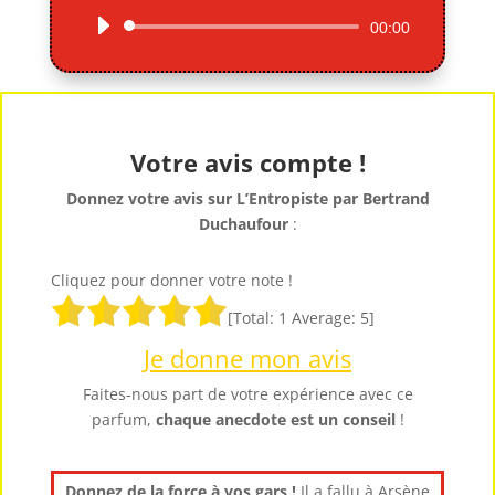
Lecteur
00:00
audio
Votre avis compte !
Donnez votre avis sur L’Entropiste par Bertrand
Duchaufour
:
Cliquez pour donner votre note !
[Total:
1
Average:
5
]
Je donne mon avis
Faites-nous part de votre expérience avec ce
parfum,
chaque anecdote est un
conseil
!
Donnez de la force à vos gars !
Il a fallu à Arsène