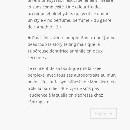
un ennui abyssal. Il est cruellement linéaire
et sans complexité. Une odeur froide,
ozonique et aldéhydée, qui veut se donner
un style « no perfume, perfume » du genre
de « Another 13 ».
✹ Pour finir avec « Jodhpur 6am » dont j’aime
beaucoup le story-telling mais que la
Tubéreuse dentifrice annihile en deux
secondes.
Le concept de sa boutique m’a laissée
perplexe, avec tous ses autoportraits au mur,
on insiste sur la synesthésie de Monsieur, on
frôle la parodie… Bref, je ne suis pas
l’audience à laquelle on s’adresse chez
l’Entropiste.
Réponse