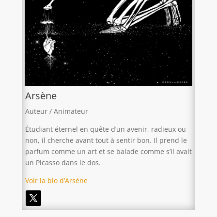
Arsène
Auteur / Animateur
Étudiant éternel en quête d’un avenir, radieux ou
non, il cherche avant tout à sentir bon. Il prend le
parfum comme un art et se balade comme s’il avait
un Picasso dans le dos.
Voir la bio d’Arsène