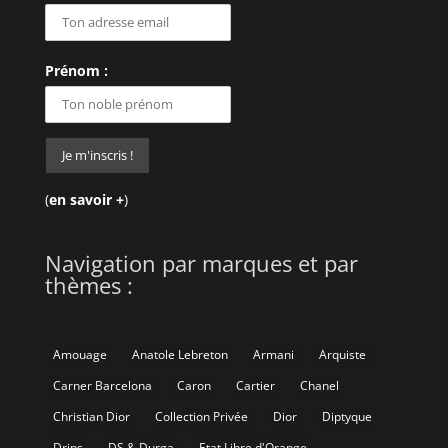
Prénom :
(
en savoir +
)
Navigation par marques et par
thèmes :
Amouage
Anatole Lebreton
Armani
Arquiste
Carner Barcelona
Caron
Cartier
Chanel
Christian Dior
Collection Privée
Dior
Diptyque
Drips
DS & Durga
Etat Libre d'Orange