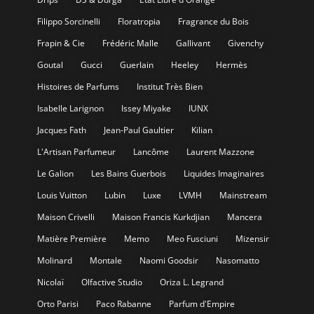
Filippo Sorcinelli
Floratropia
Fragrance du Bois
Frapin & Cie
Frédéric Malle
Gallivant
Givenchy
Goutal
Gucci
Guerlain
Heeley
Hermès
Histoires de Parfums
Institut Très Bien
Isabelle Larignon
Issey Miyake
IUNX
Jacques Fath
Jean-Paul Gaultier
Kilian
L'Artisan Parfumeur
Lancôme
Laurent Mazzone
Le Galion
Les Bains Guerbois
Liquides Imaginaires
Louis Vuitton
Lubin
Luxe
LVMH
Mainstream
Maison Crivelli
Maison Francis Kurkdjian
Mancera
Matière Première
Memo
Meo Fusciuni
Mizensir
Molinard
Montale
Naomi Goodsir
Nasomatto
Nicolaï
Olfactive Studio
Oriza L. Legrand
Orto Parisi
Paco Rabanne
Parfum d'Empire