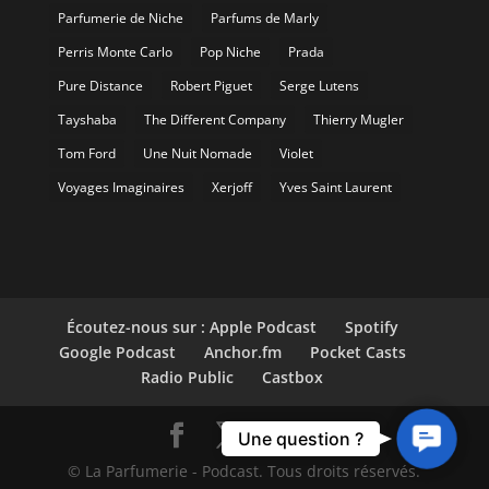
Parfumerie de Niche
Parfums de Marly
Perris Monte Carlo
Pop Niche
Prada
Pure Distance
Robert Piguet
Serge Lutens
Tayshaba
The Different Company
Thierry Mugler
Tom Ford
Une Nuit Nomade
Violet
Voyages Imaginaires
Xerjoff
Yves Saint Laurent
Écoutez-nous sur : Apple Podcast
Spotify
Google Podcast
Anchor.fm
Pocket Casts
Radio Public
Castbox
Contact
Une question ?
Us
© La Parfumerie - Podcast. Tous droits réservés.