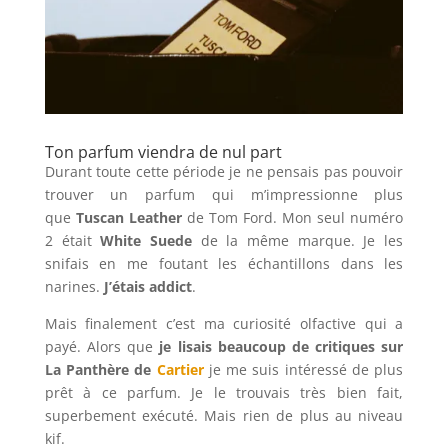
Ton parfum viendra de nul part
Durant toute cette période je ne pensais pas pouvoir
trouver un parfum qui m’impressionne plus
que
Tuscan Leather
de Tom Ford. Mon seul numéro
2 était
White Suede
de la même marque. Je les
snifais en me foutant les échantillons dans les
narines.
J’étais addict
.
Mais finalement c’est ma curiosité olfactive qui a
payé. Alors que
je lisais beaucoup de critiques sur
La Panthère de
Cartier
je me suis intéressé de plus
prêt à ce parfum. Je le trouvais très bien fait,
superbement exécuté. Mais rien de plus au niveau
kif.