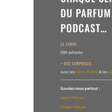
DU PARFUM
PODCAST…
LE LUNDI
08h pétante
+ DES SURPRISES
avec les
Hors-Pistes
& les
A
Écoutez-nous partout :
Apple Podcast
Google Podcast