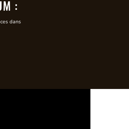
UM :
nces dans