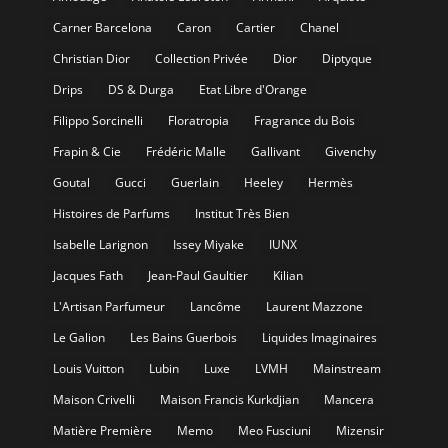
Carner Barcelona
Caron
Cartier
Chanel
Christian Dior
Collection Privée
Dior
Diptyque
Drips
DS & Durga
Etat Libre d'Orange
Filippo Sorcinelli
Floratropia
Fragrance du Bois
Frapin & Cie
Frédéric Malle
Gallivant
Givenchy
Goutal
Gucci
Guerlain
Heeley
Hermès
Histoires de Parfums
Institut Très Bien
Isabelle Larignon
Issey Miyake
IUNX
Jacques Fath
Jean-Paul Gaultier
Kilian
L'Artisan Parfumeur
Lancôme
Laurent Mazzone
Le Galion
Les Bains Guerbois
Liquides Imaginaires
Louis Vuitton
Lubin
Luxe
LVMH
Mainstream
Maison Crivelli
Maison Francis Kurkdjian
Mancera
Matière Première
Memo
Meo Fusciuni
Mizensir