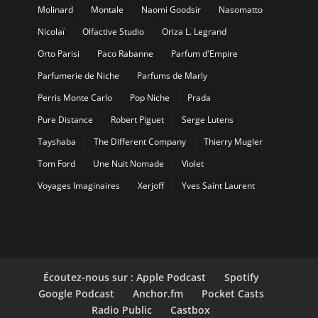
Molinard
Montale
Naomi Goodsir
Nasomatto
Nicolaï
Olfactive Studio
Oriza L. Legrand
Orto Parisi
Paco Rabanne
Parfum d'Empire
Parfumerie de Niche
Parfums de Marly
Perris Monte Carlo
Pop Niche
Prada
Pure Distance
Robert Piguet
Serge Lutens
Tayshaba
The Different Company
Thierry Mugler
Tom Ford
Une Nuit Nomade
Violet
Voyages Imaginaires
Xerjoff
Yves Saint Laurent
Écoutez-nous sur : Apple Podcast
Spotify
Google Podcast
Anchor.fm
Pocket Casts
Radio Public
Castbox