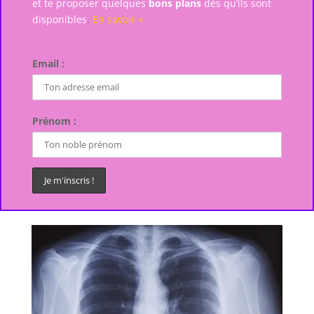
et te proposer quelques
bons plans
dès qu’ils sont
disponibles
.
En savoir +
Email :
Prénom :