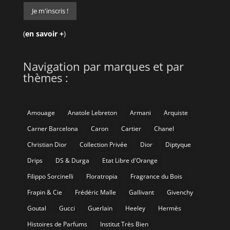
(
en savoir +
)
Navigation par marques et par
thèmes :
Amouage
Anatole Lebreton
Armani
Arquiste
Carner Barcelona
Caron
Cartier
Chanel
Christian Dior
Collection Privée
Dior
Diptyque
Drips
DS & Durga
Etat Libre d'Orange
Filippo Sorcinelli
Floratropia
Fragrance du Bois
Frapin & Cie
Frédéric Malle
Gallivant
Givenchy
Goutal
Gucci
Guerlain
Heeley
Hermès
Histoires de Parfums
Institut Très Bien