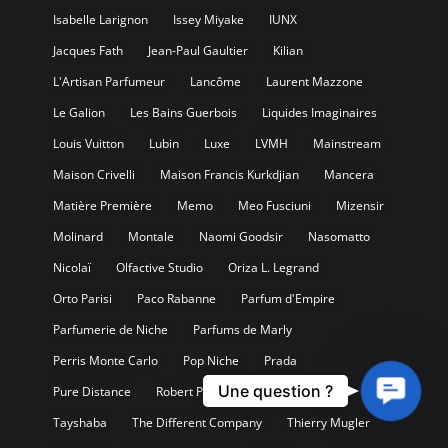
Isabelle Larignon
Issey Miyake
IUNX
Jacques Fath
Jean-Paul Gaultier
Kilian
L'Artisan Parfumeur
Lancôme
Laurent Mazzone
Le Galion
Les Bains Guerbois
Liquides Imaginaires
Louis Vuitton
Lubin
Luxe
LVMH
Mainstream
Maison Crivelli
Maison Francis Kurkdjian
Mancera
Matière Première
Memo
Meo Fusciuni
Mizensir
Molinard
Montale
Naomi Goodsir
Nasomatto
Nicolaï
Olfactive Studio
Oriza L. Legrand
Orto Parisi
Paco Rabanne
Parfum d'Empire
Parfumerie de Niche
Parfums de Marly
Perris Monte Carlo
Pop Niche
Prada
Contact
Une question ?
Pure Distance
Robert Piguet
Serge Lutens
Us
Tayshaba
The Different Company
Thierry Mugler