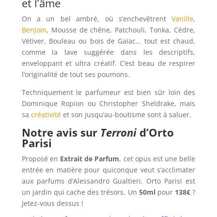
et l’âme
On a un bel ambré, où s’enchevêtrent
Vanille
,
Benjoin
, Mousse de chêne, Patchouli, Tonka, Cèdre,
Vétiver, Bouleau ou bois de Gaïac… tout est chaud,
comme la lave suggérée dans les descriptifs,
enveloppant et ultra créatif. C’est beau de respirer
l’originalité de tout ses poumons.
Techniquement le parfumeur est bien sûr loin des
Dominique Ropion ou Christopher Sheldrake, mais
sa
créativité
et son jusqu’au-boutisme sont à saluer.
Notre avis sur
Terroni
d’Orto
Parisi
Proposé en
Extrait de Parfum
, cet opus est une belle
entrée en matière pour quiconque veut s’acclimater
aux parfums d’Alessandro Gualtieri. Orto Parisi est
un jardin qui cache des trésors. Un
50ml
pour
138€
?
Jetez-vous dessus !