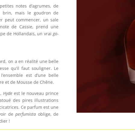
 petites notes d’agrumes, de
 brin, mais le goudron de
ier peut commencer, un sale
 note de Cassie, prend une
ipe de Hollandais, un vrai
go-
rd, on a en réalité une belle
se qu’il faut souligner. Le
 l’ensemble est d’une belle
mbre et de Mousse de Chêne.
e,
Hyde
est le nouveau prince
tatoué des pires illustrations
 cicatrices. Ce parfum est une
voir de
perfumista
oblige, de
dier !