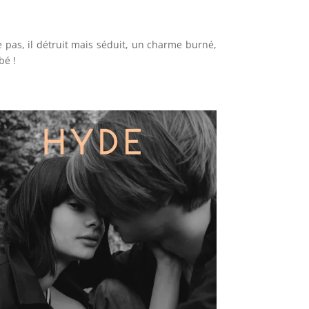
 pas, il détruit mais séduit, un charme burné,
bé !