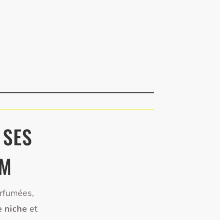
 SES
UM
arfumées,
e niche
et