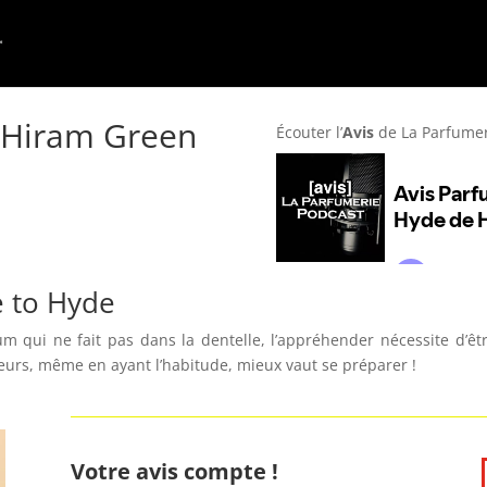
e Hiram Green
Écouter l’
Avis
de La Parfume
 to Hyde
qui ne fait pas dans la dentelle, l’appréhender nécessite d’être
leurs, même en ayant l’habitude, mieux vaut se préparer !
Votre avis compte !