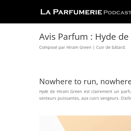
Avis Parfum : Hyde d
Composé par Hiram Green | Cuir de bâtard
.
Nowhere to run, nowhere
Hyde
de Hiram Green est clairement un parfum 
senteurs puissantes, aux cuirs vengeurs. D’ail