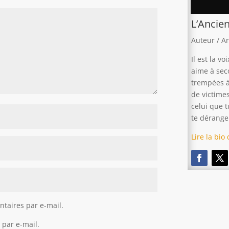
L’Ancie
Auteur / A
Il est la v
aime à sec
trempées à 
de victime
celui que t
te dérange 
Lire la bio
taires par e-mail.
 par e-mail.