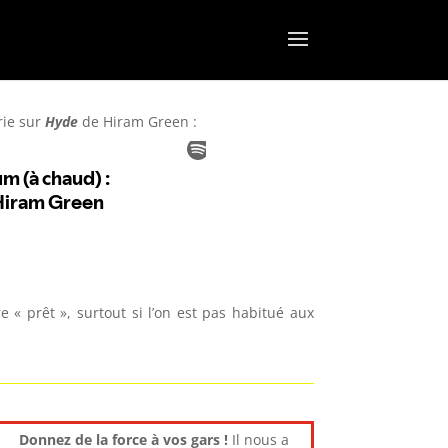
rie
sur
Hyde
de Hiram Green :
 « prêt », surtout si l’on est pas habitué aux
Donnez de la force à vos gars !
Il nous a