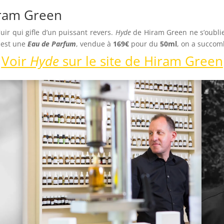
ram Green
r qui gifle d’un puissant revers.
Hyde
de Hiram Green ne s’oublie
e est une
Eau de Parfum
, vendue à
169€
pour du
50ml
, on a succom
Voir
Hyde
sur le site de Hiram Green