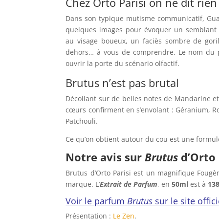
Chez Orto Parisi on ne dit rien
Dans son typique mutisme communicatif, Gualt
quelques images pour évoquer un semblant 
au visage boueux, un faciès sombre de gor
dehors… à vous de comprendre. Le nom du p
ouvrir la porte du scénario olfactif.
Brutus n’est pas brutal
Décollant sur de belles notes de Mandarine e
cœurs confirment en s’envolant : Géranium, Ro
Patchouli.
Ce qu’on obtient autour du cou est une formul
Notre avis sur
Brutus
d’Orto 
Brutus d’Orto Parisi est un magnifique Fougè
marque. L’
Extrait de Parfum
, en
50ml
est à
13
Voir le parfum
Brutus
sur le site offic
Présentation :
Le Zen
.