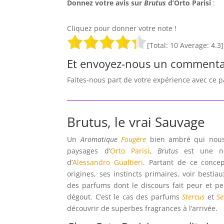
Donnez votre avis sur
Brutus
d’Orto Parisi
:
Cliquez pour donner votre note !
[Total:
10
Average:
4.3
]
Et envoyez-nous un commenta
Faites-nous part de votre expérience avec ce 
Brutus, le vrai Sauvage
Un
Aromatique
Fougère
bien ambré qui nous
paysages d’
Orto Parisi
,
Brutus
est une nou
d’
Alessandro Gualtieri
. Partant de ce conc
origines, ses instincts primaires, voir bestia
des parfums dont le discours fait peur et p
dégout. C’est le cas des parfums
Stercus
et
Se
découvrir de superbes fragrances à l’arrivée.