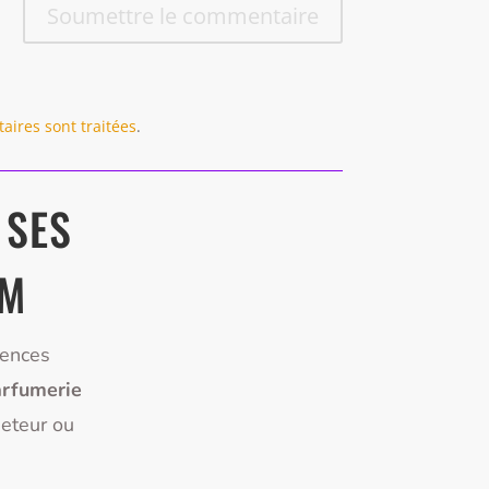
Soumettre le commentaire
aires sont traitées
.
 SES
UM
rences
rfumerie
heteur ou