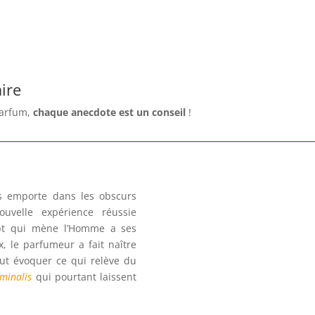
ire
parfum,
chaque anecdote est un
conseil
!
 emporte dans les obscurs
velle expérience réussie
ept qui mène l’Homme a ses
ux, le parfumeur a fait naître
eut évoquer ce qui relève du
minalis
qui pourtant laissent