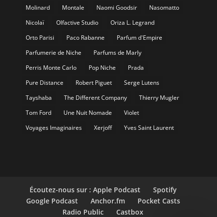
Molinard
Montale
Naomi Goodsir
Nasomatto
Nicolaï
Olfactive Studio
Oriza L. Legrand
Orto Parisi
Paco Rabanne
Parfum d'Empire
Parfumerie de Niche
Parfums de Marly
Perris Monte Carlo
Pop Niche
Prada
Pure Distance
Robert Piguet
Serge Lutens
Tayshaba
The Different Company
Thierry Mugler
Tom Ford
Une Nuit Nomade
Violet
Voyages Imaginaires
Xerjoff
Yves Saint Laurent
Écoutez-nous sur : Apple Podcast
Spotify
Google Podcast
Anchor.fm
Pocket Casts
Radio Public
Castbox