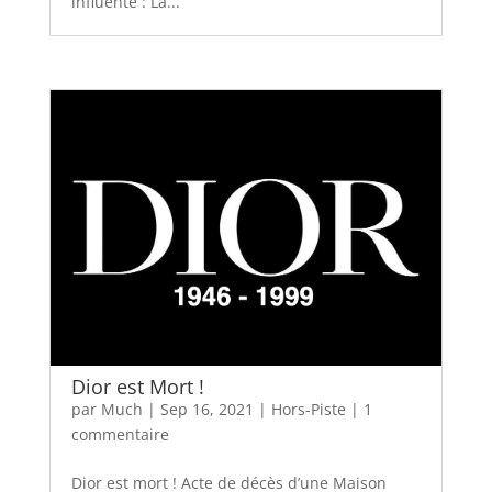
influente : La...
Dior est Mort !
par
Much
|
Sep 16, 2021
|
Hors-Piste
|
1
commentaire
Dior est mort ! Acte de décès d’une Maison