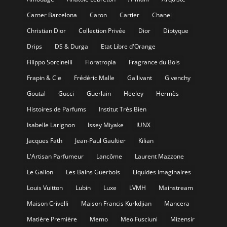
Carner Barcelona
Caron
Cartier
Chanel
Christian Dior
Collection Privée
Dior
Diptyque
Drips
DS & Durga
Etat Libre d'Orange
Filippo Sorcinelli
Floratropia
Fragrance du Bois
Frapin & Cie
Frédéric Malle
Gallivant
Givenchy
Goutal
Gucci
Guerlain
Heeley
Hermès
Histoires de Parfums
Institut Très Bien
Isabelle Larignon
Issey Miyake
IUNX
Jacques Fath
Jean-Paul Gaultier
Kilian
L'Artisan Parfumeur
Lancôme
Laurent Mazzone
Le Galion
Les Bains Guerbois
Liquides Imaginaires
Louis Vuitton
Lubin
Luxe
LVMH
Mainstream
Maison Crivelli
Maison Francis Kurkdjian
Mancera
Matière Première
Memo
Meo Fusciuni
Mizensir