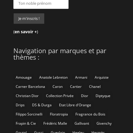
(
en savoir +
)
Navigation par marques et par
thèmes :
Amouage
Anatole Lebreton
Armani
Arquiste
Carner Barcelona
Caron
Cartier
Chanel
Christian Dior
Collection Privée
Dior
Diptyque
Drips
DS & Durga
Etat Libre d'Orange
Filippo Sorcinelli
Floratropia
Fragrance du Bois
Frapin & Cie
Frédéric Malle
Gallivant
Givenchy
Goutal
Gucci
Guerlain
Heeley
Hermès