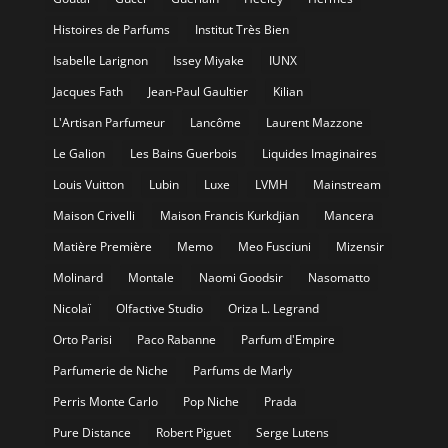
Histoires de Parfums
Institut Très Bien
Isabelle Larignon
Issey Miyake
IUNX
Jacques Fath
Jean-Paul Gaultier
Kilian
L'Artisan Parfumeur
Lancôme
Laurent Mazzone
Le Galion
Les Bains Guerbois
Liquides Imaginaires
Louis Vuitton
Lubin
Luxe
LVMH
Mainstream
Maison Crivelli
Maison Francis Kurkdjian
Mancera
Matière Première
Memo
Meo Fusciuni
Mizensir
Molinard
Montale
Naomi Goodsir
Nasomatto
Nicolaï
Olfactive Studio
Oriza L. Legrand
Orto Parisi
Paco Rabanne
Parfum d'Empire
Parfumerie de Niche
Parfums de Marly
Perris Monte Carlo
Pop Niche
Prada
Pure Distance
Robert Piguet
Serge Lutens