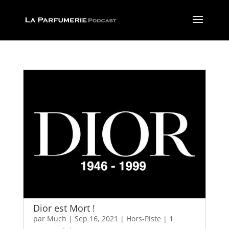
Dior est Mort !
par
Much
|
Sep 16, 2021
|
Hors-Piste
|
1