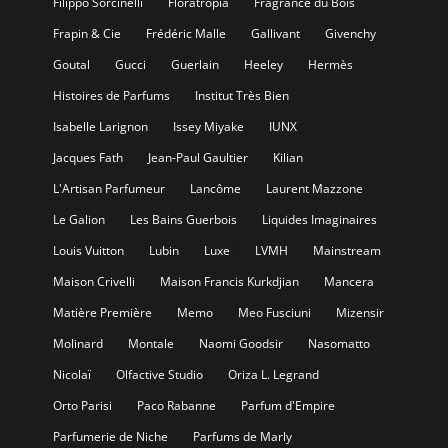
Filippo Sorcinelli
Floratropia
Fragrance du Bois
Frapin & Cie
Frédéric Malle
Gallivant
Givenchy
Goutal
Gucci
Guerlain
Heeley
Hermès
Histoires de Parfums
Institut Très Bien
Isabelle Larignon
Issey Miyake
IUNX
Jacques Fath
Jean-Paul Gaultier
Kilian
L'Artisan Parfumeur
Lancôme
Laurent Mazzone
Le Galion
Les Bains Guerbois
Liquides Imaginaires
Louis Vuitton
Lubin
Luxe
LVMH
Mainstream
Maison Crivelli
Maison Francis Kurkdjian
Mancera
Matière Première
Memo
Meo Fusciuni
Mizensir
Molinard
Montale
Naomi Goodsir
Nasomatto
Nicolaï
Olfactive Studio
Oriza L. Legrand
Orto Parisi
Paco Rabanne
Parfum d'Empire
Parfumerie de Niche
Parfums de Marly