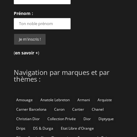
Prénom :
(
en savoir +
)
Navigation par marques et par
thèmes :
Amouage
Anatole Lebreton
Armani
Arquiste
Carner Barcelona
Caron
Cartier
Chanel
Christian Dior
Collection Privée
Dior
Diptyque
Drips
DS & Durga
Etat Libre d'Orange