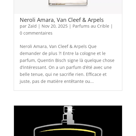
Neroli Amara, Van Cleef & Arpels
par
Zaïd
|
Nov 20, 2025
|
Parfums au Crible
|
0 commentaires
Neroli Amara, Van Cleef & Arpels Que
demander de plus ?! Entre la cologne et le
parfum, Quentin Bisch signe là quelque chose
d’intéressant. On a un parfum d’été avec une
belle tenue, qui ne sacrifie rien. Efficace et
juste, pas de matière entêtante ou...