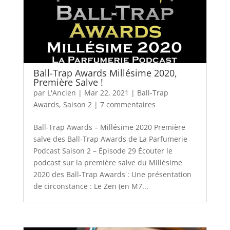
Ball-Trap Awards Millésime 2020,
Première Salve !
par
L'Ancien
|
Mar 22, 2021
|
Ball-Trap
Awards
,
Saison 2
|
7 commentaires
Ball-Trap Awards – Millésime 2020 Première
salve des Ball-Trap Awards de La Parfumerie
Podcast Saison 2 – Épisode 29 Écouter le
podcast sur la première salve du Millésime
2020 des Ball-Trap Awards : Une présentation
de circonstance : Le Zen (en M7...