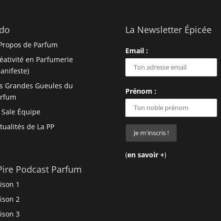
do
La Newsletter Épicée
Propos de Parfum
Email :
éativité en Parfumerie
anifeste)
s Grandes Gueules du
Prénom :
arfum
 Sale Équipe
tualités de La PP
(
en savoir +
)
Pire Podcast Parfum
ison 1
ison 2
ison 3