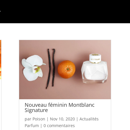
Nouveau féminin Montblanc
Signature
par
Poison
|
Nov 10, 2020
|
Actualités
Parfum
|
0 commentaires