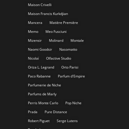
Maison Crivelli
Maison Francis Kurkdjian
Mancera
Matière Première
Memo
Meo Fusciuni
Mizensir
Molinard
Montale
Naomi Goodsir
Nasomatto
Nicolaï
Olfactive Studio
Oriza L. Legrand
Orto Parisi
Paco Rabanne
Parfum d'Empire
Parfumerie de Niche
Parfums de Marly
Perris Monte Carlo
Pop Niche
Prada
Pure Distance
Robert Piguet
Serge Lutens