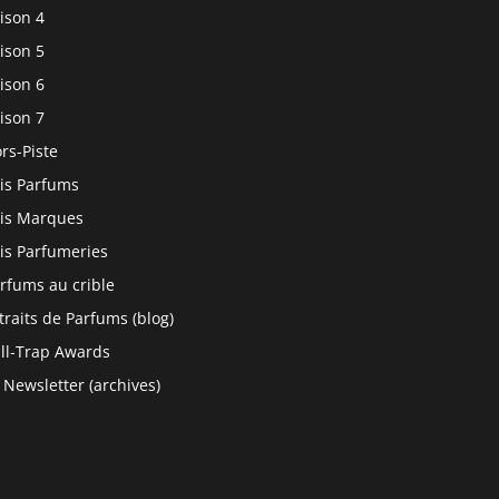
ison 4
ison 5
ison 6
ison 7
rs-Piste
is Parfums
is Marques
is Parfumeries
rfums au crible
traits de Parfums (blog)
ll-Trap Awards
 Newsletter (archives)