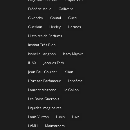
Frédéric Malle
Gallivant
Givenchy
Goutal
Gucci
Guerlain
Heeley
Hermès
Histoires de Parfums
Institut Très Bien
Isabelle Larignon
Issey Miyake
IUNX
Jacques Fath
Jean-Paul Gaultier
Kilian
L'Artisan Parfumeur
Lancôme
Laurent Mazzone
Le Galion
Les Bains Guerbois
Liquides Imaginaires
Louis Vuitton
Lubin
Luxe
LVMH
Mainstream