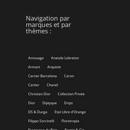
Navigation par
marques et par
thèmes :
Amouage
Anatole Lebreton
Armani
Arquiste
Carner Barcelona
Caron
Cartier
Chanel
Christian Dior
Collection Privée
Dior
Diptyque
Drips
DS & Durga
Etat Libre d'Orange
Filippo Sorcinelli
Floratropia
Fragrance du Bois
Frapin & Cie