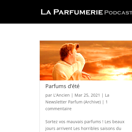
Parfums d’été
par
L'Ancien
|
Mar 25, 2021
|
La
Newsletter Parfum (Archive)
|
1
commentaire
Sortez vos mauvais parfums ! Les beaux
jours arrivent Les horribles saisons du