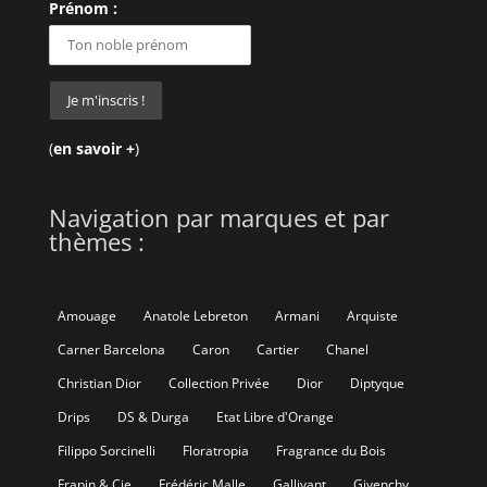
Prénom :
(
en savoir +
)
Navigation par marques et par
thèmes :
Amouage
Anatole Lebreton
Armani
Arquiste
Carner Barcelona
Caron
Cartier
Chanel
Christian Dior
Collection Privée
Dior
Diptyque
Drips
DS & Durga
Etat Libre d'Orange
Filippo Sorcinelli
Floratropia
Fragrance du Bois
Frapin & Cie
Frédéric Malle
Gallivant
Givenchy