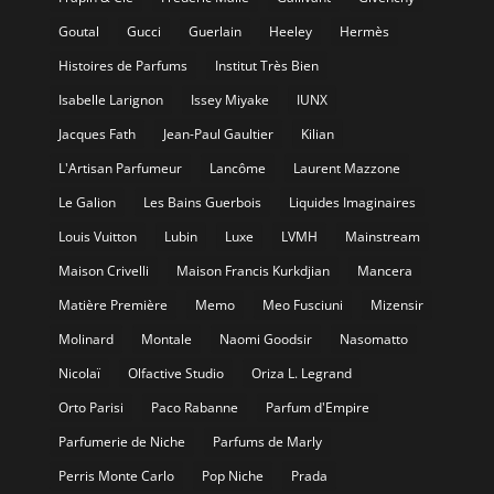
Goutal
Gucci
Guerlain
Heeley
Hermès
Histoires de Parfums
Institut Très Bien
Isabelle Larignon
Issey Miyake
IUNX
Jacques Fath
Jean-Paul Gaultier
Kilian
L'Artisan Parfumeur
Lancôme
Laurent Mazzone
Le Galion
Les Bains Guerbois
Liquides Imaginaires
Louis Vuitton
Lubin
Luxe
LVMH
Mainstream
Maison Crivelli
Maison Francis Kurkdjian
Mancera
Matière Première
Memo
Meo Fusciuni
Mizensir
Molinard
Montale
Naomi Goodsir
Nasomatto
Nicolaï
Olfactive Studio
Oriza L. Legrand
Orto Parisi
Paco Rabanne
Parfum d'Empire
Parfumerie de Niche
Parfums de Marly
Perris Monte Carlo
Pop Niche
Prada