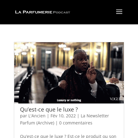
Qu’est-ce que le luxe ?
par
L'Ancien
|
Fév 10, 2022
|
La Newsletter
Parfum (Archive)
|
0 commentaires
Qu’est-ce que le luxe ? Est-ce le produit ou son