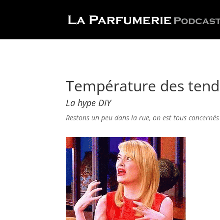
Température des tend
La hype DIY
Restons un peu dans la rue, on est tous concernés 