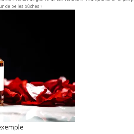
ur de belles bûches ?
 exemple