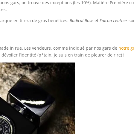
ons gars, on trouve des exceptions (les 10%). Matière Première 
nces.
marque en tirera de gros bénéfices.
Radical Rose
et
Falcon Leather
so
e made in rue. Les vendeurs, comme indiqué par nos gars de
notre g
évoiler l’identité (p*tain, je suis en train de pleurer de rire) !