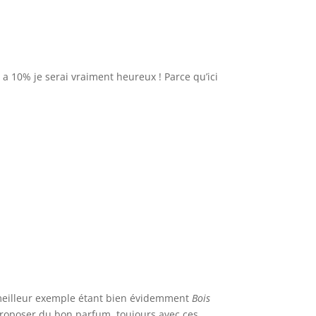
a 10% je serai vraiment heureux ! Parce qu’ici
e meilleur exemple étant bien évidemment
Bois
 proposer du bon parfum, toujours avec ces