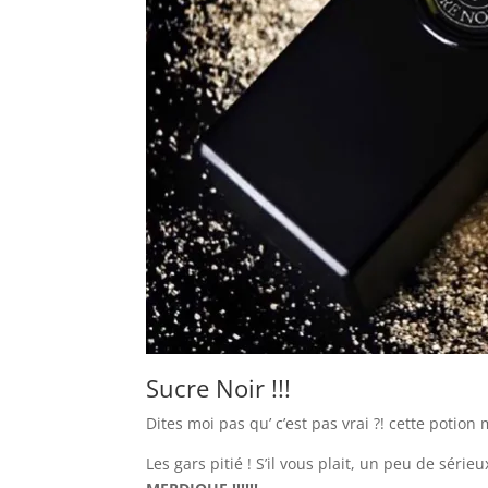
Sucre Noir !!!
Dites moi pas qu’ c’est pas vrai ?! cette potio
Les gars pitié ! S’il vous plait, un peu de série