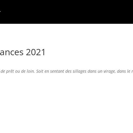
ances 2021
de prêt ou de loin. Soit en sentant des sillages dans un virage, dans le 