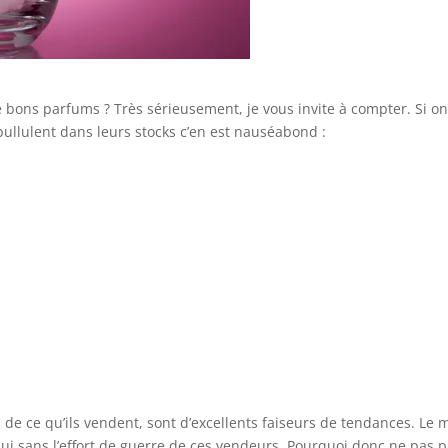
bons parfums ? Très sérieusement, je vous invite à compter. Si on 
ullulent dans leurs stocks c’en est nauséabond :
s de ce qu’ils vendent, sont d’excellents faiseurs de tendances. L
d’hui sans l’effort de guerre de ces vendeurs. Pourquoi donc ne pas